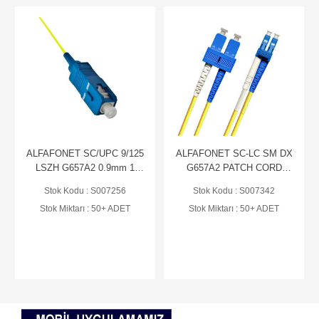
ALFAFONET SC/UPC 9/125
ALFAFONET SC-LC SM DX
LSZH G657A2 0.9mm 1
G657A2 PATCH CORD
METRE SARI PİGTAİL
LSZH 1 METRE (PCH-
Stok Kodu : S007256
Stok Kodu : S007342
(PGT-SCA2TBLZYE-01)
SCLCA2DLZ20YE-01)
Stok Miktarı : 50+ ADET
Stok Miktarı : 50+ ADET