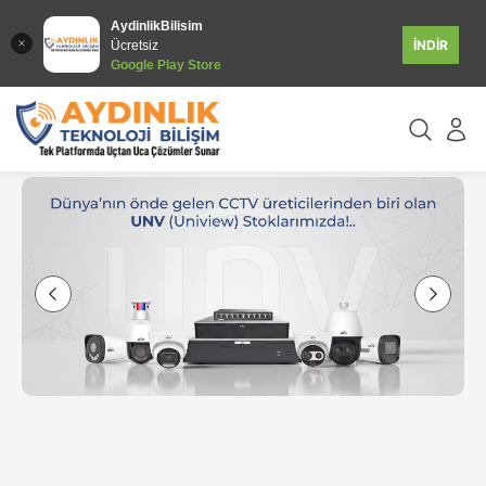
AydinlikBilisim
İNDİR
Ücretsiz
Google Play Store