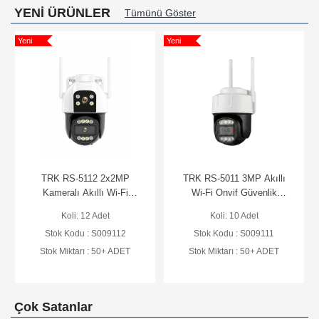
YENİ ÜRÜNLER
Tümünü Göster
Yeni
Yeni
Y
TRK RS-5112 2x2MP
TRK RS-5011 3MP Akıllı
Kameralı Akıllı Wi-Fi
Wi-Fi Onvif Güvenlik
Güvenlik Kamerası (RS-
Kamerası (RS-WIFI-C11-D)
Koli: 12 Adet
Koli: 10 Adet
WIFI-C22-D) TRK-K
TRK-K
Stok Kodu : S009112
Stok Kodu : S009111
Stok Miktarı : 50+ ADET
Stok Miktarı : 50+ ADET
Çok Satanlar