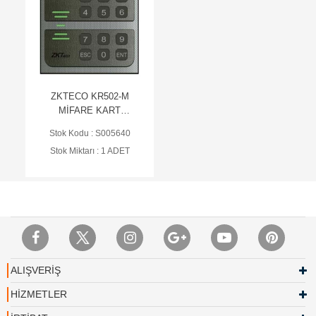
ZKTECO KR502-M
MİFARE KART
OKUYUCU (IP65) (AC)
Stok Kodu : S005640
Stok Miktarı : 1 ADET
ALIŞVERİŞ
HİZMETLER