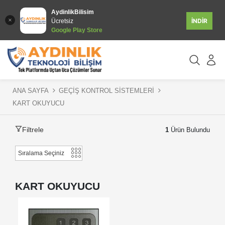
AydinlikBilisim
İNDİR
Ücretsiz
Google Play Store
ANA SAYFA
GEÇİŞ KONTROL SİSTEMLERİ
KART OKUYUCU
Filtrele
1
Ürün Bulundu
KART OKUYUCU