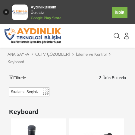
AydinlikBilisim
İNDİR
Ücretsiz
Google Play Store
ANA SAYFA
CCTV ÇÖZÜMLERİ
İzleme ve Kontrol
Keyboard
Filtrele
2
Ürün Bulundu
Keyboard