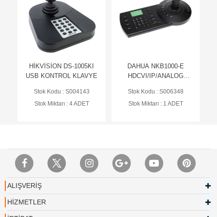
HİKVİSİON DS-1005KI
DAHUA NKB1000-E
USB KONTROL KLAVYE
HDCVI/IP/ANALOG
KONTROL KLAVYESİ
Stok Kodu : S004143
Stok Kodu : S006348
Stok Miktarı : 4 ADET
Stok Miktarı : 1 ADET
ALIŞVERİŞ
HİZMETLER