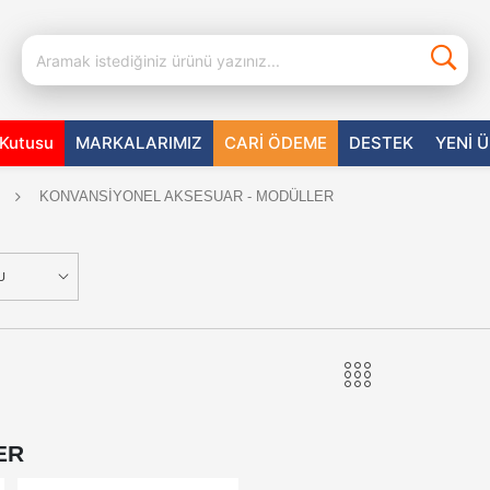
aKutusu
MARKALARIMIZ
CARİ ÖDEME
DESTEK
YENİ 
KONVANSİYONEL AKSESUAR - MODÜLLER
U
ER