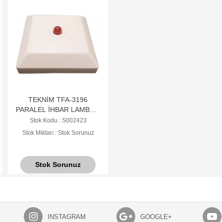
TEKNİM TFA-3196
PARALEL İHBAR LAMBASI
(KONVANSİYONEL
Stok Kodu : S002423
DEDEKTÖRLER İCİN)
Stok Miktarı : Stok Sorunuz
Stok Sorunuz
INSTAGRAM
GOOGLE+