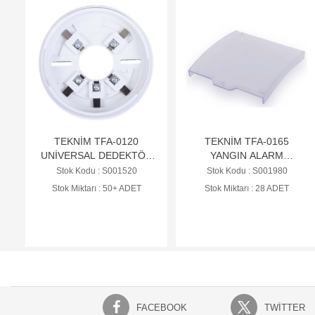
TEKNİM TFA-0120
TEKNİM TFA-0165
UNİVERSAL DEDEKTÖR
YANGIN ALARM
TABANI
BUTONLARI İÇİN
Stok Kodu : S001520
Stok Kodu : S001980
PLASTİK KAPAK
Stok Miktarı : 50+ ADET
Stok Miktarı : 28 ADET
FACEBOOK
TWITTER