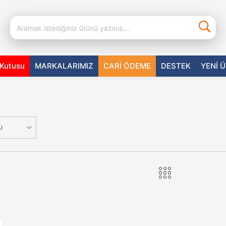
aKutusu
MARKALARIMIZ
CARİ ÖDEME
DESTEK
YENİ 
U