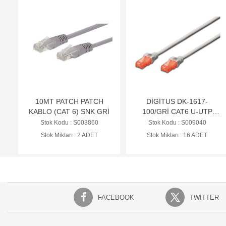
10MT PATCH PATCH
DİGİTUS DK-1617-
KABLO (CAT 6) SNK GRİ
100/GRİ CAT6 U-UTP
PATCH KABLO, Cu, LSZH
Stok Kodu : S003860
Stok Kodu : S009040
AWG 26/7, 10MT
Stok Miktarı : 2 ADET
Stok Miktarı : 16 ADET
FACEBOOK
TWITTER