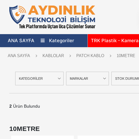
ANA SAYFA
Kategoriler
TRK Plastik - Kamer
ANA SAYFA
KABLOLAR
PATCH KABLO
10METRE
KATEGORİLER
MARKALAR
STOK DURUM
2
Ürün Bulundu
10METRE