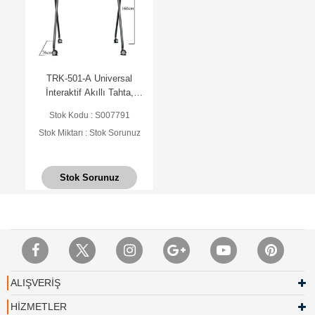
TRK-501-A Universal
İnteraktif Akıllı Tahta,
Ekran, TV Standı,
Stok Kodu : S007791
Tekerlekli 42", 85"
Stok Miktarı : Stok Sorunuz
Stok Sorunuz
ALIŞVERİŞ
HİZMETLER