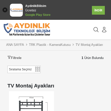
AydinlikBilisim
İNDİR
Ücretsiz
Google Play Store
ANA SAYFA
TRK Plastik - KameraKutusu
TV Montaj Ayakları
Filtrele
1
Ürün Bulundu
TV Montaj Ayakları