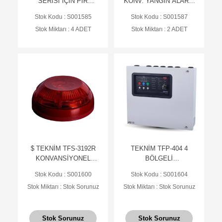
SERİSİ İÇİN PIR
KONV. YANGIN ALARM
DEDEKTÖR AYAĞI
BUTONU, TEKRAR
Stok Kodu : S001585
Stok Kodu : S001587
KURULABİLİR, EN-54
Stok Miktarı : 4 ADET
Stok Miktarı : 2 ADET
$ TEKNİM TFS-3192R
TEKNİM TFP-404 4
KONVANSİYONEL
BÖLGELİ
FLAŞÖRLÜ YANGIN
KONVANSİYONEL
Stok Kodu : S001600
Stok Kodu : S001604
ALARM SİRENİ. KIRMIZI
YANGIN ALARM PANELİ
Stok Miktarı : Stok Sorunuz
Stok Miktarı : Stok Sorunuz
(EN-54 S
Stok Sorunuz
Stok Sorunuz