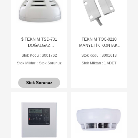
$ TEKNİM TSD-701
TEKNİM TOC-0210
DOĞALGAZ
MANYETİK KONTAK,
DEDEKTÖRÜ, NC
BEYAZ, NC
Stok Kodu : S001762
Stok Kodu : S001613
ÇIKIŞLI(HIRSIZ ALARM
Stok Miktarı : Stok Sorunuz
Stok Miktarı : 1 ADET
SİST. İÇİN)TSE
Stok Sorunuz