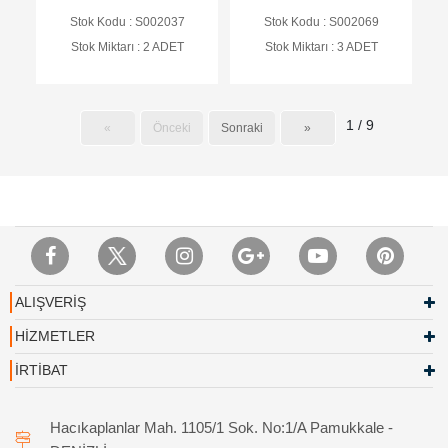
REFLEKTÖRLÜ BEAM
Stok Kodu : S002037
Stok Kodu : S002069
DEDEKTÖR
Stok Miktarı : 2 ADET
Stok Miktarı : 3 ADET
1 / 9
«
Önceki
Sonraki
»
ALIŞVERİŞ
HİZMETLER
İRTİBAT
Hacıkaplanlar Mah. 1105/1 Sok. No:1/A Pamukkale -