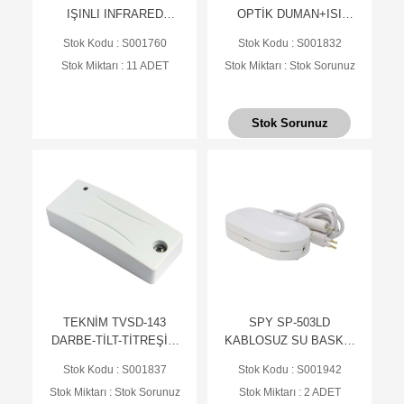
IŞINLI INFRARED
OPTİK DUMAN+ISI
BARİYER. 30 MT.
DEDEKTÖRÜ, HIRSIZ
Stok Kodu : S001760
Stok Kodu : S001832
ALARM SİST.
Stok Miktarı : 11 ADET
Stok Miktarı : Stok Sorunuz
İÇİN(TABAN HARİÇ)
Stok Sorunuz
TEKNİM TVSD-143
SPY SP-503LD
DARBE-TİLT-TİTREŞİM
KABLOSUZ SU BASKIN
DEDEKTÖRÜ
DEDEKTÖRÜ
Stok Kodu : S001837
Stok Kodu : S001942
Stok Miktarı : Stok Sorunuz
Stok Miktarı : 2 ADET