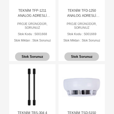
TEKNİM TFP-1211
TEKNİM TFD-1250
ANALOG ADRESLİ
ANALOG ADRESLİ
YANGIN ALARM PANELİ,
OPTİK DUMAN
PROJE ÜRÜNÜDÜR,
PROJE ÜRÜNÜDÜR,
1 LOOP, NETWORK
DEDEKTÖRÜ(TABAN
SORUNUZ
SORUNUZ
EDİLEBİLİR
HARİÇ)
Stok Kodu : S001668
Stok Kodu : S001669
Stok Miktarı : Stok Sorunuz
Stok Miktarı : Stok Sorunuz
Stok Sorunuz
Stok Sorunuz
TEKNİM TBS-304 4
TEKNİM TSD-5150