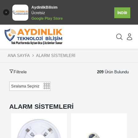
AydinlikBilisim
İNDİR
Ücretsiz
Google Play Store
ANA SAYFA
ALARM SİSTEMLERİ
Filtrele
209
Ürün Bulundu
ALARM SİSTEMLERİ