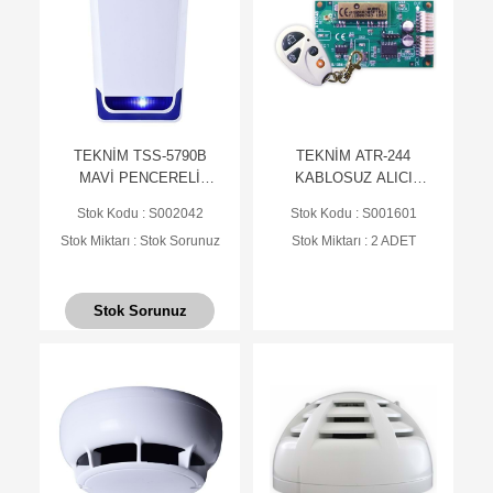
TEKNİM TSS-5790B
TEKNİM ATR-244
MAVİ PENCERELİ
KABLOSUZ ALICI
HARİCİ SİREN
MODÜL VE KUMANDA
Stok Kodu : S002042
Stok Kodu : S001601
KİT
Stok Miktarı : Stok Sorunuz
Stok Miktarı : 2 ADET
Stok Sorunuz