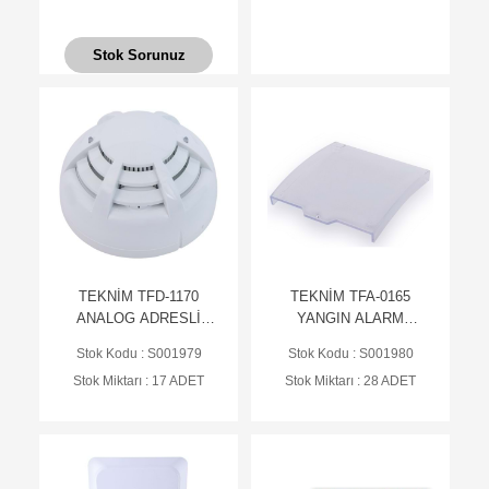
Stok Sorunuz
TEKNİM TFD-1170
TEKNİM TFA-0165
ANALOG ADRESLİ
YANGIN ALARM
DOĞALGAZ
BUTONLARI İÇİN
Stok Kodu : S001979
Stok Kodu : S001980
DEDEKTÖRÜ(HARİCİ
PLASTİK KAPAK
Stok Miktarı : 17 ADET
Stok Miktarı : 28 ADET
BESLEMELİ)