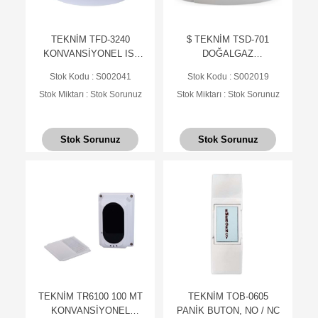
TEKNİM TFD-3240
$ TEKNİM TSD-701
KONVANSİYONEL ISI
DOĞALGAZ
DEDEKTÖRÜ(SABİT
DEDEKTÖRÜ, NO
Stok Kodu : S002041
Stok Kodu : S002019
SICAKLIK)(TABAN
ÇIKIŞLI (YANGIN ALARM
Stok Miktarı : Stok Sorunuz
Stok Miktarı : Stok Sorunuz
HARİÇ)
SİST. İÇİN) TSE
Stok Sorunuz
Stok Sorunuz
TEKNİM TR6100 100 MT
TEKNİM TOB-0605
KONVANSİYONEL
PANİK BUTON, NO / NC