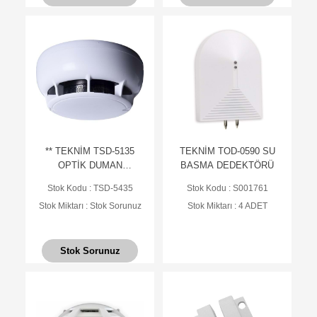
** TEKNİM TSD-5135
TEKNİM TOD-0590 SU
OPTİK DUMAN
BASMA DEDEKTÖRÜ
DEDEKTÖRÜ, HIRSIZ
Stok Kodu : TSD-5435
Stok Kodu : S001761
ALARM SİST. İÇİN
Stok Miktarı : Stok Sorunuz
Stok Miktarı : 4 ADET
(TABAN HARİÇ)
Stok Sorunuz