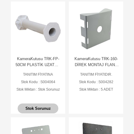
KameraKutusu TRK-FP-
KameraKutusu TRK-160-
50CM PLASTİK UZATMA
DİREK MONTAJ FLANŞ
AYAK - BEYAZ
(Köşeli) - BEYAZ
TANITIM FİYATINA
TANITIM FİYATIDIR.
Stok Kodu : S004064
Stok Kodu : S004282
Stok Miktarı : Stok Sorunuz
Stok Miktarı : 5 ADET
Stok Sorunuz