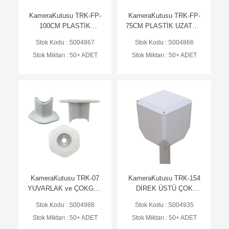
KameraKutusu TRK-FP-
KameraKutusu TRK-FP-
100CM PLASTİK
75CM PLASTİK UZATMA
UZATMA AYAK - BEYAZ
AYAK - BEYAZ
Stok Kodu : S004867
Stok Kodu : S004866
Stok Miktarı : 50+ ADET
Stok Miktarı : 50+ ADET
KameraKutusu TRK-07
KameraKutusu TRK-154
YUVARLAK ve ÇOKGEN
DİREK ÜSTÜ ÇOK
DİREK İÇİN MONTAJ
AMAÇLI KÜP
Stok Kodu : S004988
Stok Kodu : S004935
FLANŞI-BEYAZ
Stok Miktarı : 50+ ADET
Stok Miktarı : 50+ ADET