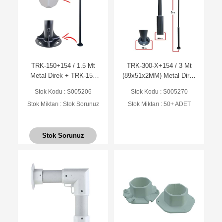
TRK-150+154 / 1.5 Mt
TRK-300-X+154 / 3 Mt
Metal Direk + TRK-154
(89x51x2MM) Metal Direk
Küp ile Birlikte (7016 Düz
+ TRK-154 Küp ile Birlikte
Stok Kodu : S005206
Stok Kodu : S005270
Mat Antrasit Fırın Boyalı )
( 7016 Düz Mat Antrasit
Stok Miktarı : Stok Sorunuz
Stok Miktarı : 50+ ADET
Fırın Boyalı )
Stok Sorunuz