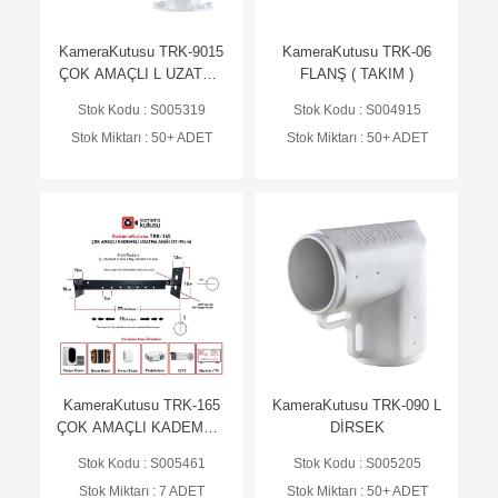
KameraKutusu TRK-9015
KameraKutusu TRK-06
ÇOK AMAÇLI L UZATMA
FLANŞ ( TAKIM )
AYAK (15X15) - BEYAZ
Stok Kodu : S005319
Stok Kodu : S004915
Stok Miktarı : 50+ ADET
Stok Miktarı : 50+ ADET
KameraKutusu TRK-165
KameraKutusu TRK-090 L
ÇOK AMAÇLI KADEMELİ
DİRSEK
UZATMA AYAĞI (57-
Stok Kodu : S005461
Stok Kodu : S005205
95cm)
Stok Miktarı : 7 ADET
Stok Miktarı : 50+ ADET