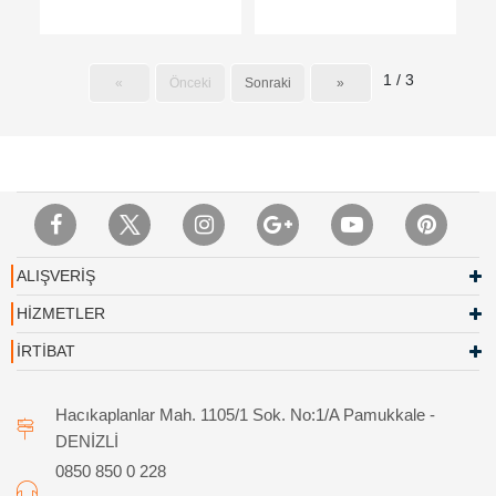
1 / 3
«
Önceki
Sonraki
»
ALIŞVERİŞ
HİZMETLER
İRTİBAT
Hacıkaplanlar Mah. 1105/1 Sok. No:1/A Pamukkale -
DENİZLİ
0850 850 0 228