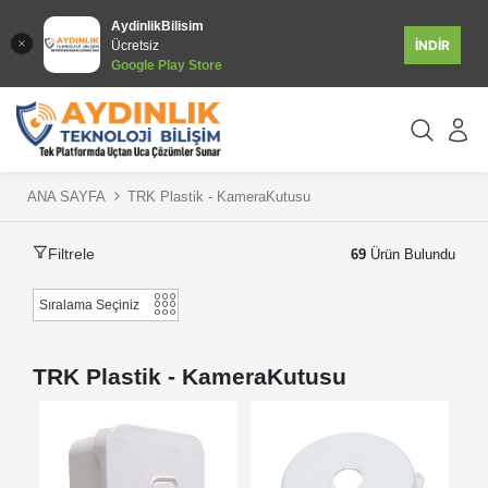
AydinlikBilisim
İNDİR
Ücretsiz
Google Play Store
ANA SAYFA
TRK Plastik - KameraKutusu
Filtrele
69
Ürün Bulundu
TRK Plastik - KameraKutusu