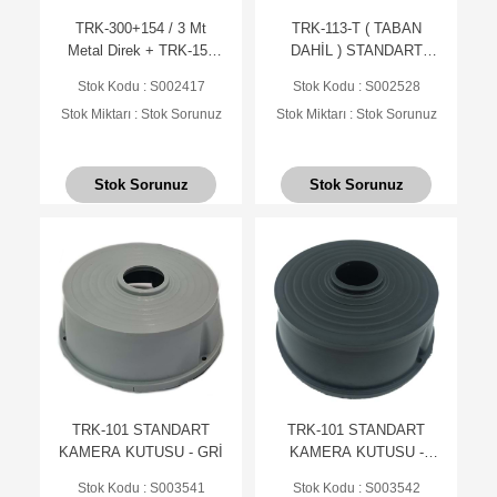
TRK-300+154 / 3 Mt
TRK-113-T ( TABAN
Metal Direk + TRK-154
DAHİL ) STANDART
Küp ile Birlikte ( 7016 Düz
KAMERA KUTUSU -
Stok Kodu : S002417
Stok Kodu : S002528
Mat Antrasit Fırın Boyalı )
BEYAZ
Stok Miktarı : Stok Sorunuz
Stok Miktarı : Stok Sorunuz
Stok Sorunuz
Stok Sorunuz
TRK-101 STANDART
TRK-101 STANDART
KAMERA KUTUSU - GRİ
KAMERA KUTUSU -
SİYAH
Stok Kodu : S003541
Stok Kodu : S003542