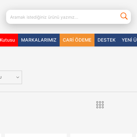
aKutusu
MARKALARIMIZ
CARİ ÖDEME
DESTEK
YENİ 
U