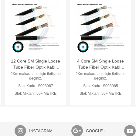
12 Core SM Single Loose
4 Core SM Single Loose
Tube Fiber Optik Kablo
Tube Fiber Optik Kablo
(AF-012-2A2191A)
(AF-004-2A2191A)
2Km makara alım için iletişime
2Km makara alım için iletişime
geçiniz.
geçiniz.
Stok Kodu : S008087
Stok Kodu : S008085
Stok Miktarı : 50+ METRE
Stok Miktarı : 50+ METRE
INSTAGRAM
GOOGLE+