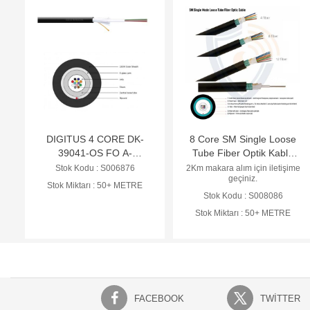
DIGITUS 4 CORE DK-
8 Core SM Single Loose
39041-OS FO A-
Tube Fiber Optik Kablo
DQ(ZN)SR2Y
(AF-008-2A2191A)
Stok Kodu : S006876
2Km makara alım için iletişime
geçiniz.
4G09/125ae-SM,OS2,
Stok Miktarı : 50+ METRE
FİBER KABLO
Stok Kodu : S008086
Stok Miktarı : 50+ METRE
FACEBOOK
TWITTER