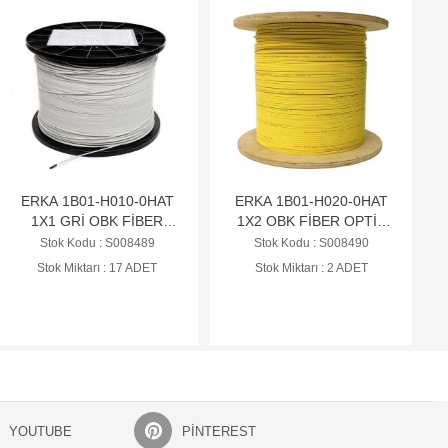
ERKA 1B01-H010-0HAT
ERKA 1B01-H020-0HAT
1X1 GRİ OBK FİBER
1X2 OBK FİBER OPTİK
OPTİK SX-ZIPCORD (HF)
DX-ZIPCORD (HF) -
Stok Kodu : S008489
Stok Kodu : S008490
- 1000MT
1000MT
Stok Miktarı : 17 ADET
Stok Miktarı : 2 ADET
YOUTUBE
PINTEREST