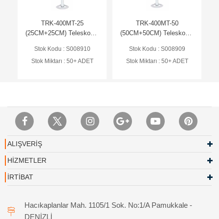
TRK-400MT-25
TRK-400MT-50
(25CM+25CM) Teleskopik
(50CM+50CM) Teleskopik
Uzatma Ayak (Ral 9016)
Uzatma Ayak (Ral 9016)
Stok Kodu : S008910
Stok Kodu : S008909
Stok Miktarı : 50+ ADET
Stok Miktarı : 50+ ADET
ALIŞVERİŞ
HİZMETLER
İRTİBAT
Hacıkaplanlar Mah. 1105/1 Sok. No:1/A Pamukkale -
DENİZLİ