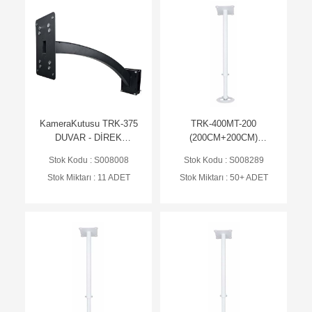
KameraKutusu TRK-375
TRK-400MT-200
DUVAR - DİREK
(200CM+200CM)
UZATMA AYAĞI
Teleskopik Uzatma Ayak
Stok Kodu : S008008
Stok Kodu : S008289
(Ral 9016)
Stok Miktarı : 11 ADET
Stok Miktarı : 50+ ADET