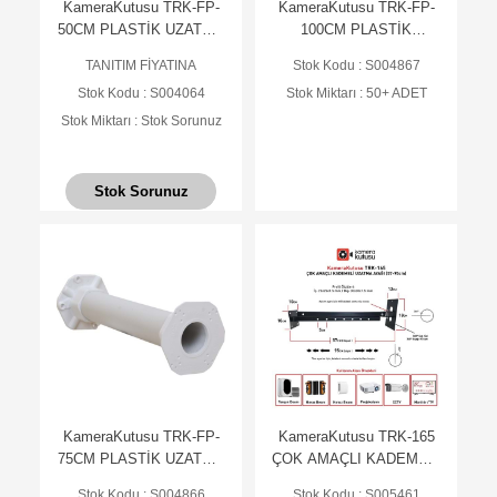
KameraKutusu TRK-FP-
KameraKutusu TRK-FP-
50CM PLASTİK UZATMA
100CM PLASTİK
AYAK - BEYAZ
UZATMA AYAK - BEYAZ
TANITIM FİYATINA
Stok Kodu : S004867
Stok Kodu : S004064
Stok Miktarı : 50+ ADET
Stok Miktarı : Stok Sorunuz
Stok Sorunuz
KameraKutusu TRK-FP-
KameraKutusu TRK-165
75CM PLASTİK UZATMA
ÇOK AMAÇLI KADEMELİ
AYAK - BEYAZ
UZATMA AYAĞI (57-
Stok Kodu : S004866
Stok Kodu : S005461