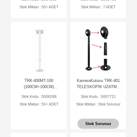
95cm)
Stok Miktarı : 50+ ADET
Stok Miktarı : 7 ADET
TRK-400MT-100
KameraKutusu TRK-401
(100CM+100CM)
TELESKOPİK UZATMA
Teleskopik Uzatma Ayak
AYAĞI
Stok Kodu : S008288
Stok Kodu : S007721
(Ral 9016)
Stok Miktarı : 50+ ADET
Stok Miktarı : Stok Sorunuz
Stok Sorunuz