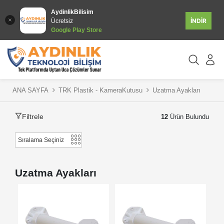
AydinlikBilisim
İNDİR
Ücretsiz
Google Play Store
ANA SAYFA
TRK Plastik - KameraKutusu
Uzatma Ayakları
Filtrele
12
Ürün Bulundu
Uzatma Ayakları