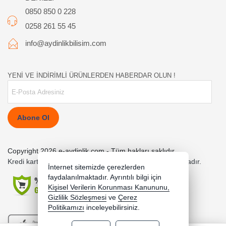
0850 850 0 228
0258 261 55 45
info@aydinlikbilisim.com
YENİ VE İNDİRİMLİ ÜRÜNLERDEN HABERDAR OLUN !
Abone Ol
Copyright 2026 e-aydinlik.com - Tüm hakları saklıdır.
Kredi kartı bilgileriniz 256bit SSL sertifikası ile korunmaktadır.
İnternet sitemizde çerezlerden
faydalanılmaktadır. Ayrıntılı bilgi için
Kişisel Verilerin Korunması Kanununu,
Gizlilik Sözleşmesi
ve
Çerez
Politikamızı
inceleyebilirsiniz.