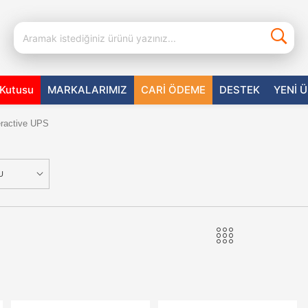
aKutusu
MARKALARIMIZ
CARİ ÖDEME
DESTEK
YENİ 
eractive UPS
U