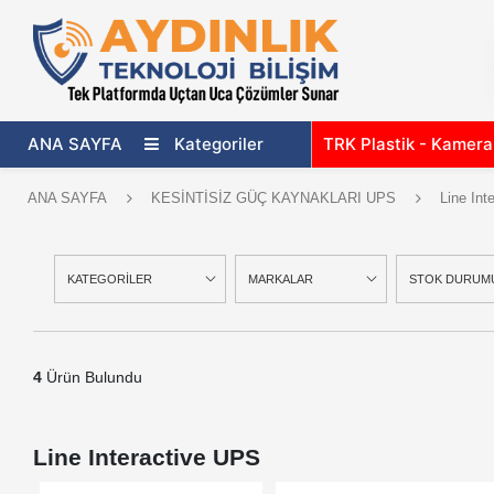
ANA SAYFA
Kategoriler
TRK Plastik - Kamer
ANA SAYFA
KESİNTİSİZ GÜÇ KAYNAKLARI UPS
Line Int
KATEGORİLER
MARKALAR
STOK DURUM
4
Ürün Bulundu
Line Interactive UPS