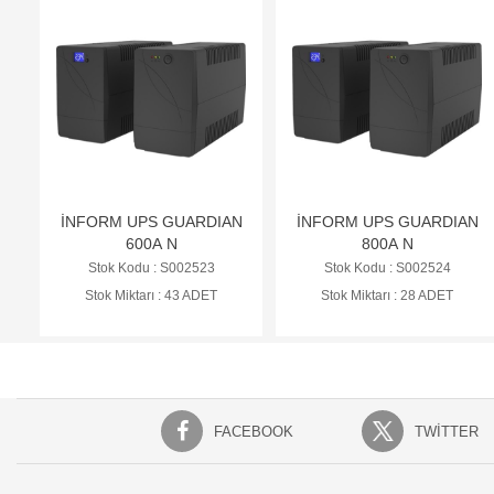
İNFORM UPS GUARDIAN
İNFORM UPS GUARDIAN
600A N
800A N
Stok Kodu : S002523
Stok Kodu : S002524
Stok Miktarı : 43 ADET
Stok Miktarı : 28 ADET
FACEBOOK
TWITTER