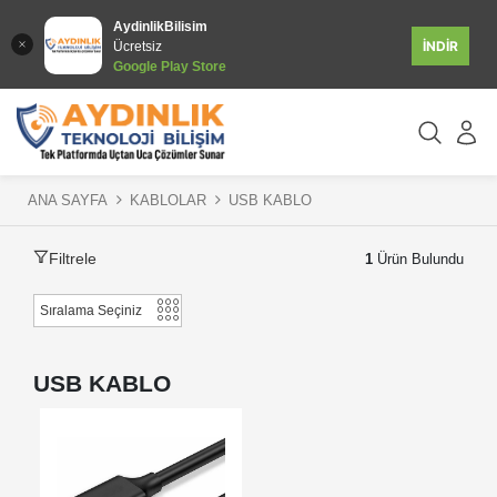
AydinlikBilisim
İNDİR
Ücretsiz
Google Play Store
ANA SAYFA
KABLOLAR
USB KABLO
Filtrele
1
Ürün Bulundu
USB KABLO