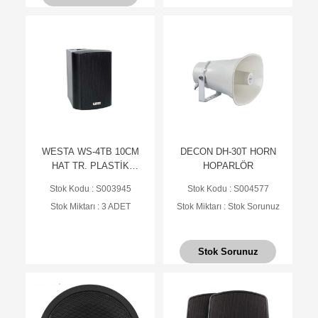
WESTA WS-4TB 10CM
DECON DH-30T HORN
HAT TR. PLASTİK
HOPARLÖR
KABİN HOPARLÖR -
Stok Kodu : S003945
Stok Kodu : S004577
SİYAH
Stok Miktarı : 3 ADET
Stok Miktarı : Stok Sorunuz
Stok Sorunuz