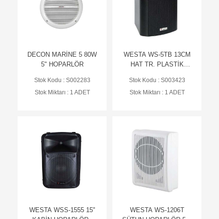
DECON MARİNE 5 80W
WESTA WS-5TB 13CM
5" HOPARLÖR
HAT TR. PLASTİK
KABİN HOPARLÖR
Stok Kodu : S002283
Stok Kodu : S003423
SİYAH 125TW
Stok Miktarı : 1 ADET
Stok Miktarı : 1 ADET
WESTA WSS-1555 15"
WESTA WS-1206T