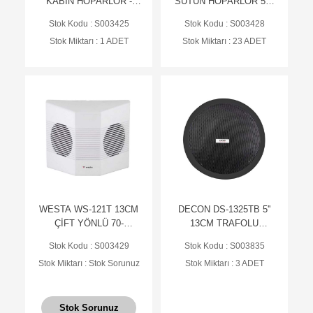
KABİN HOPARLÖR -
SÜTUN HOPARLÖR 5W
PASİF
100 VOLT TRAFOLU
Stok Kodu : S003425
Stok Kodu : S003428
Stok Miktarı : 1 ADET
Stok Miktarı : 23 ADET
WESTA WS-121T 13CM
DECON DS-1325TB 5''
ÇİFT YÖNLÜ 70-
13CM TRAFOLU
100VOLT TRAFOLU
ALÇIPAN HOPARLÖR
Stok Kodu : S003429
Stok Kodu : S003835
SÜTUN HOPARLÖR
SİYAH
Stok Miktarı : Stok Sorunuz
Stok Miktarı : 3 ADET
10WAT
Stok Sorunuz