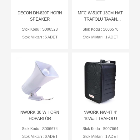
DECON DH-820T HORN
MFC W-510T 13CM HAT
SPEAKER
TRAFOLU TAVAN
HOPARLÖRÜ
Stok Kodu : S006523
Stok Kodu : S006576
Stok Miktarı : 5 ADET
Stok Miktarı : 1 ADET
NWORK 30 W HORN
NWORK NW-4T 4"
HOPARLÖR
10Watt TRAFOLU
SÜTUN HOPARLÖR-
Stok Kodu : S006674
Stok Kodu : S007664
SİYAH
Stok Miktarı : 6 ADET
Stok Miktarı : 1 ADET