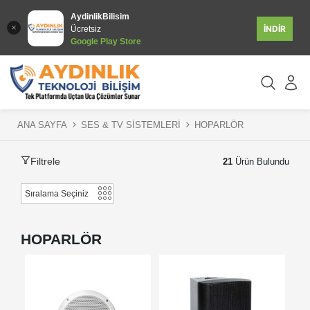
AydinlikBilisim
İNDİR
Ücretsiz
Google Play Store
ANA SAYFA
SES & TV SİSTEMLERİ
HOPARLÖR
Filtrele
21
Ürün Bulundu
HOPARLÖR