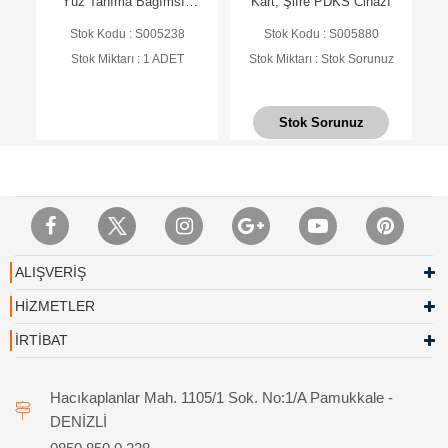
Yüz Tanıma Bağımsız
Kart, Şifre PDKS Cihazı
Terminal (AC)
Stok Kodu : S005238
Stok Kodu : S005880
Stok Miktarı : 1 ADET
Stok Miktarı : Stok Sorunuz
Stok Sorunuz
ALIŞVERİŞ
HİZMETLER
İRTİBAT
Hacıkaplanlar Mah. 1105/1 Sok. No:1/A Pamukkale -
DENİZLİ