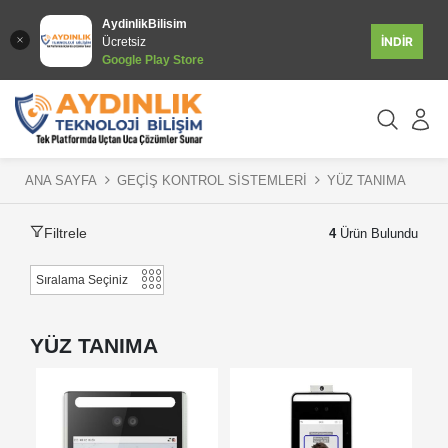
AydinlikBilisim
İNDİR
Ücretsiz
Google Play Store
ANA SAYFA
GEÇİŞ KONTROL SİSTEMLERİ
YÜZ TANIMA
Filtrele
4
Ürün Bulundu
YÜZ TANIMA