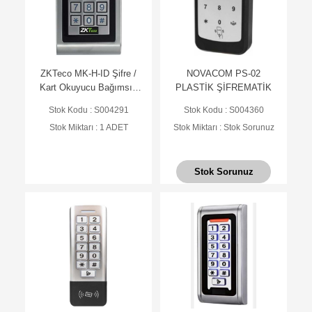
ZKTeco MK-H-ID Şifre /
NOVACOM PS-02
Kart Okuyucu Bağımsız
PLASTİK ŞİFREMATİK
Terminal (AC)
Stok Kodu : S004291
Stok Kodu : S004360
Stok Miktarı : 1 ADET
Stok Miktarı : Stok Sorunuz
Stok Sorunuz