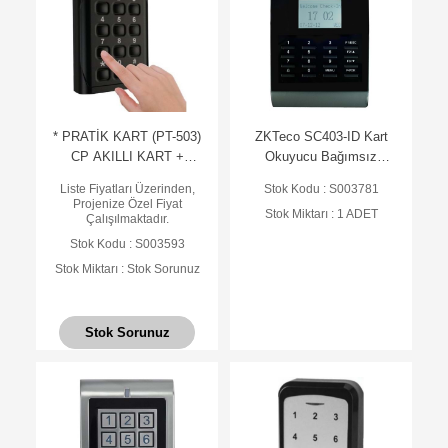
* PRATİK KART (PT-503)
ZKTeco SC403-ID Kart
CP AKILLI KART +
Okuyucu Bağımsız
ŞİFRE GEÇİŞ SİSTEMİ
Terminal (AC)
Liste Fiyatları Üzerinden,
Stok Kodu : S003781
Projenize Özel Fiyat
Stok Miktarı : 1 ADET
Çalışılmaktadır.
Stok Kodu : S003593
Stok Miktarı : Stok Sorunuz
Stok Sorunuz