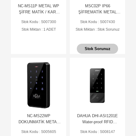
NC-MS11P METAL WP
MSC02P IP66
ŞİFRE MATİK / KART
ŞİFREMATİK METAL
OKUYUCU
OKUYUCU
Stok Kodu : S007300
Stok Kodu : S007430
Stok Miktarı : 1 ADET
Stok Miktarı : Stok Sorunuz
Stok Sorunuz
NC-MS22WP
DAHUA DHI-ASI1201E
DOKUNMATİK METAL
Water-proof RFID
ŞİFREMATİK OKUYUCU
Standalone (Mifare)
Stok Kodu : S005605
Stok Kodu : S008147
(IP66)