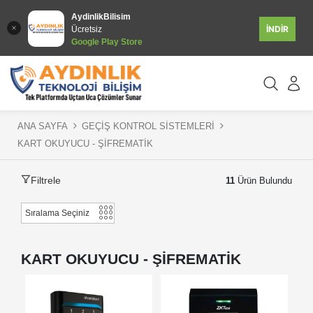
AydinlikBilisim
İNDİR
Ücretsiz
Google Play Store
ANA SAYFA
GEÇİŞ KONTROL SİSTEMLERİ
KART OKUYUCU - ŞİFREMATİK
Filtrele
11
Ürün Bulundu
KART OKUYUCU - ŞİFREMATİK