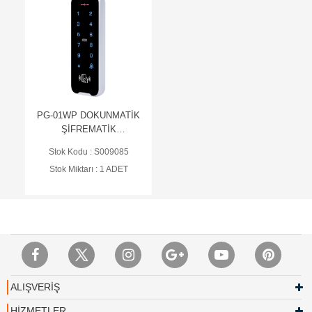
PG-01WP DOKUNMATİK
ŞİFREMATİK
MİFARE+PROXİMİTY
Stok Kodu : S009085
Stok Miktarı : 1 ADET
ALIŞVERİŞ
HİZMETLER