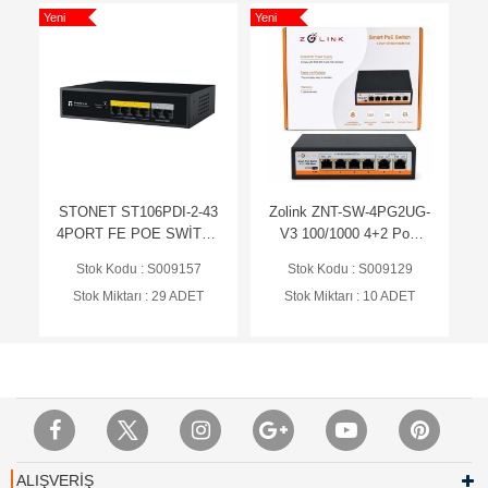
Yeni
Yeni
STONET ST106PDI-2-43
Zolink ZNT-SW-4PG2UG-
4PORT FE POE SWİTCH
V3 100/1000 4+2 PoE
43W
Switch 2 Port Uplink 72w
Stok Kodu : S009157
Stok Kodu : S009129
Stok Miktarı : 29 ADET
Stok Miktarı : 10 ADET
ALIŞVERİŞ