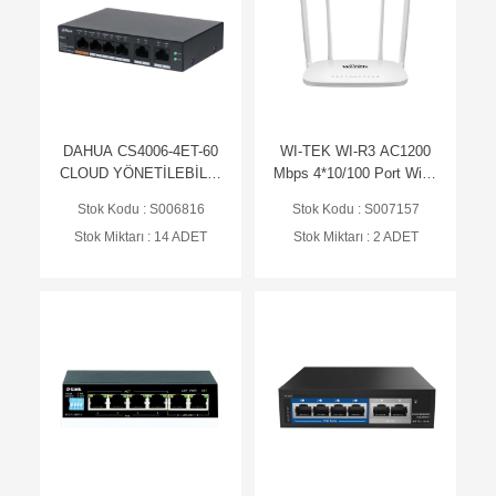
DAHUA CS4006-4ET-60
WI-TEK WI-R3 AC1200
CLOUD YÖNETİLEBİLİR
Mbps 4*10/100 Port Wi-Fi
65w POE SWİTCH
PoE Switch
Stok Kodu : S006816
Stok Kodu : S007157
Stok Miktarı : 14 ADET
Stok Miktarı : 2 ADET