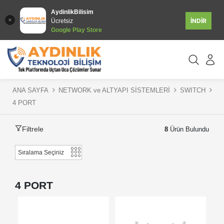
AydinlikBilisim
İNDİR
Ücretsiz
Google Play Store
ANA SAYFA
NETWORK ve ALTYAPI SİSTEMLERİ
SWITCH
4 PORT
Filtrele
8
Ürün Bulundu
4 PORT