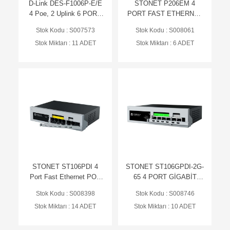
D-Link DES-F1006P-E/E
STONET P206EM 4
4 Poe, 2 Uplink 6 PORT
PORT FAST ETHERNET
10/100 Base-T Long
POE CLOUD
Stok Kodu : S007573
Stok Kodu : S008061
Range 250m POE+
YÖNETİLEBİLİR
Stok Miktarı : 11 ADET
Stok Miktarı : 6 ADET
Surveillance 60W
SWİTCH
SWİTCH
STONET ST106PDI 4
STONET ST106GPDI-2G-
Port Fast Ethernet POE
65 4 PORT GİGABİT
Switch 4*10/100Mbps
POE SWİTCH -
Stok Kodu : S008398
Stok Kodu : S008746
POE 2*10/100M uplink
EMNİYET KİLİTLİ
Stok Miktarı : 14 ADET
Stok Miktarı : 10 ADET
65W- Emniyet kilitli