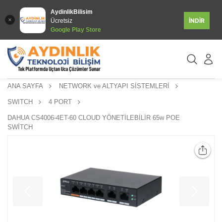
AydinlikBilisim
İNDİR
Ücretsiz
Google Play Store
ANA SAYFA
NETWORK ve ALTYAPI SİSTEMLERİ
SWITCH
4 PORT
DAHUA CS4006-4ET-60 CLOUD YÖNETİLEBİLİR 65w POE
SWİTCH