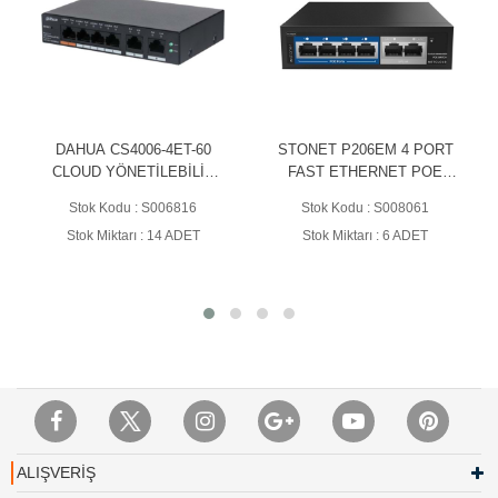
DAHUA CS4006-4ET-60
STONET P206EM 4 PORT
CLOUD YÖNETİLEBİLİR
FAST ETHERNET POE
65w POE SWİTCH
CLOUD YÖNETİLEBİLİR
Stok Kodu : S006816
Stok Kodu : S008061
SWİTCH
Stok Miktarı : 14 ADET
Stok Miktarı : 6 ADET
ALIŞVERİŞ