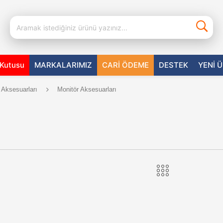
aKutusu
MARKALARIMIZ
CARİ ÖDEME
DESTEK
YENİ 
 Aksesuarları
Monitör Aksesuarları