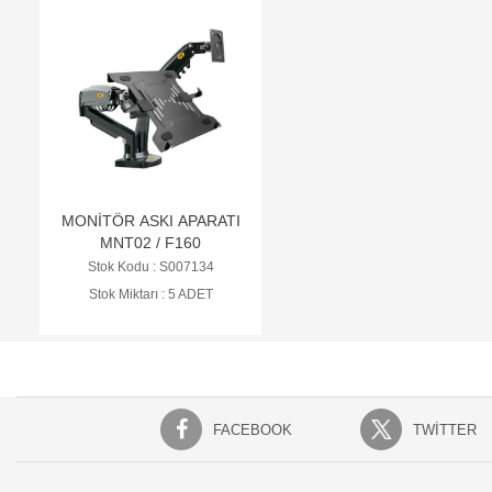
MONİTÖR ASKI APARATI
MNT02 / F160
Stok Kodu : S007134
Stok Miktarı : 5 ADET
FACEBOOK
TWITTER