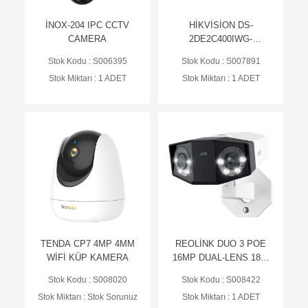
İNOX-204 IPC CCTV
HİKVİSİON DS-
CAMERA
2DE2C400IWG-
K/4G/C05S10 2.8MM
Stok Kodu : S006395
Stok Kodu : S007891
4MP Pro Solar PT
Stok Miktarı : 1 ADET
Stok Miktarı : 1 ADET
Kamera Sistemi
TENDA CP7 4MP 4MM
REOLİNK DUO 3 POE
WİFİ KÜP KAMERA
16MP DUAL-LENS 180°
VIEW KAMERA
Stok Kodu : S008020
Stok Kodu : S008422
Stok Miktarı : Stok Sorunuz
Stok Miktarı : 1 ADET