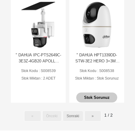
" DAHUA IPC-PTS2649C-
" DAHUA HPT1339DD-
3E3Z-4GB20 APOLLO
STW-3E2 HERO 3+3MP
3+3MP WİZCOLOR
INDOOR Wi-Fi Dual-Lens
Stok Kodu : S008539
Stok Kodu : S008538
Hybrid-zoom PT 4G Solar
PT KAMERA
Stok Miktarı : 2 ADET
Stok Miktarı : Stok Sorunuz
Power IP KAMERA
Stok Sorunuz
1 / 2
«
Önceki
Sonraki
»