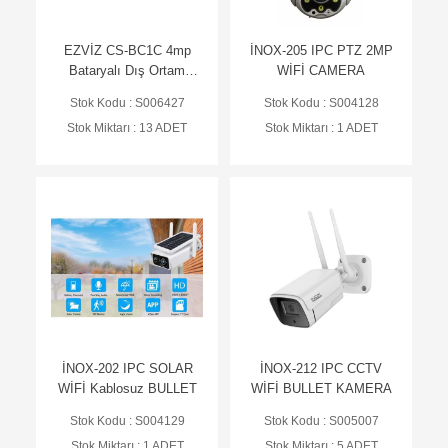
EZVİZ CS-BC1C 4mp
İNOX-205 IPC PTZ 2MP
Bataryalı Dış Ortam
WİFİ CAMERA
Bullet Kamera
Stok Kodu : S006427
Stok Kodu : S004128
Stok Miktarı : 13 ADET
Stok Miktarı : 1 ADET
İNOX-202 IPC SOLAR
İNOX-212 IPC CCTV
WİFİ Kablosuz BULLET
WİFİ BULLET KAMERA
Stok Kodu : S004129
Stok Kodu : S005007
Stok Miktarı : 1 ADET
Stok Miktarı : 5 ADET