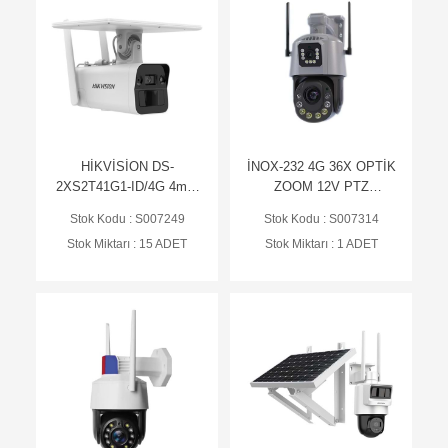
HİKVİSİON DS-
İNOX-232 4G 36X OPTİK
2XS2T41G1-ID/4G 4mm
ZOOM 12V PTZ
4MP Solar Kamera
KAMERA (İCSEE)
Stok Kodu : S007249
Stok Kodu : S007314
Stok Miktarı : 15 ADET
Stok Miktarı : 1 ADET