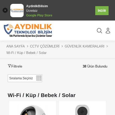
AydinlikBilisim
İNDİR
Ücretsiz
Google Play Store
ANA SAYFA
CCTV ÇÖZÜMLERİ
GÜVENLİK KAMERALARI
Wi-Fi / Küp / Bebek / Solar
Filtrele
38
Ürün Bulundu
Wi-Fi / Küp / Bebek / Solar