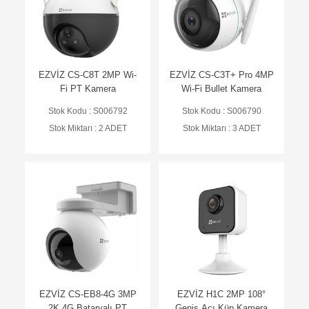
EZVİZ CS-C8T 2MP Wi-
EZVİZ CS-C3T+ Pro 4MP
Fi PT Kamera
Wi-Fi Bullet Kamera
Stok Kodu : S006792
Stok Kodu : S006790
Stok Miktarı : 2 ADET
Stok Miktarı : 3 ADET
EZVİZ CS-EB8-4G 3MP
EZVİZ H1C 2MP 108°
2K 4G Bataryalı PT
Geniş Açı Küp Kamera