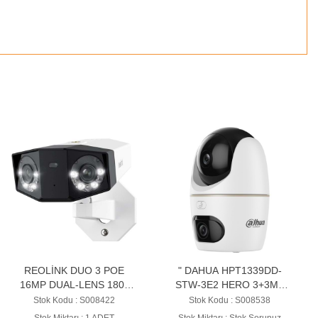
REOLİNK DUO 3 POE
" DAHUA HPT1339DD-
16MP DUAL-LENS 180°
STW-3E2 HERO 3+3MP
VIEW KAMERA
INDOOR Wi-Fi Dual-Lens
Stok Kodu : S008422
Stok Kodu : S008538
PT KAMERA
Stok Miktarı : 1 ADET
Stok Miktarı : Stok Sorunuz