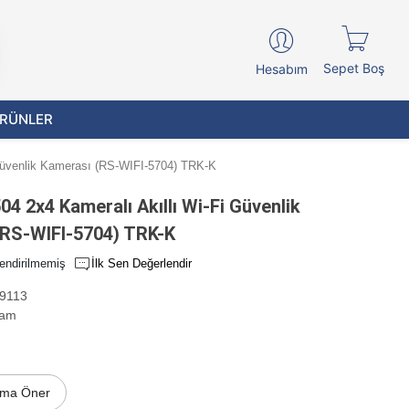
Sepet Boş
Hesabım
ÜRÜNLER
Güvenlik Kamerası (RS-WIFI-5704) TRK-K
4 2x4 Kameralı Akıllı Wi-Fi Güvenlik
(RS-WIFI-5704) TRK-K
endirilmemiş
İlk Sen Değerlendir
9113
am
ıma Öner