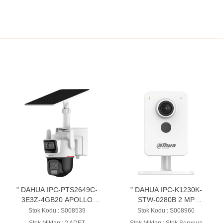
" DAHUA IPC-PTS2649C-
" DAHUA IPC-K1230K-
3E3Z-4GB20 APOLLO
STW-0280B 2 MP
3+3MP WİZCOLOR Hybrid-
COMPACT Wİ-Fİ POE
Stok Kodu : S008539
Stok Kodu : S008960
zoom PT 4G Solar Power
KAMERA
Stok Miktarı : 2 ADET
Stok Miktarı : Stok Sorunuz