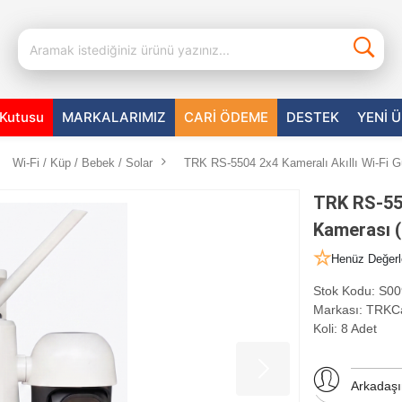
aKutusu
MARKALARIMIZ
CARİ ÖDEME
DESTEK
YENİ 
Wi-Fi / Küp / Bebek / Solar
TRK RS-5504 2x4 Kameralı Akıllı Wi-Fi 
TRK RS-550
Kamerası 
Henüz Değerl
Stok Kodu:
S00
Markası:
TRKC
Koli: 8 Adet
Arkadaş