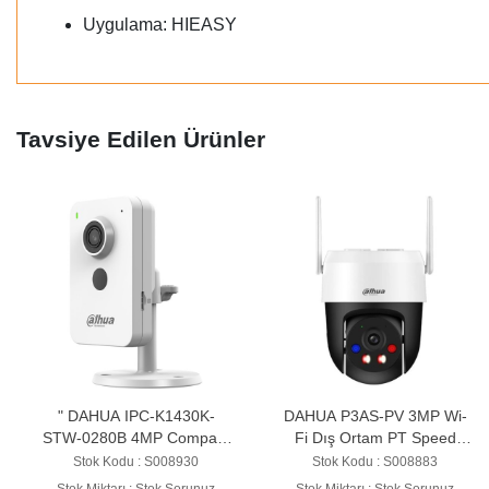
Uygulama: HIEASY
Tavsiye Edilen Ürünler
" DAHUA IPC-K1430K-
DAHUA P3AS-PV 3MP Wi-
STW-0280B 4MP Compact
Fi Dış Ortam PT Speed
Wi-Fi & PoE KAMERA
Dome
Stok Kodu : S008930
Stok Kodu : S008883
Stok Miktarı : Stok Sorunuz
Stok Miktarı : Stok Sorunuz