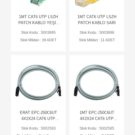
1MT CAT6 UTP LSZH
1MT CAT6 UTP LSZH
PATCH KABLO YEŞİL
PATCH KABLO SARI
BC&ODC
Stok Kodu : S003895
Stok Kodu : S003898
Stok Miktarı : 39 ADET
Stok Miktarı : 11 ADET
ERAT EPC-250C6UT
1MT EPC-250C6UT
4X2X24 CAT6 UTP
4X2X24 CAT6 UTP
PATCH KABLO LS0H
PATCH KABLO GRİ
Stok Kodu : S002583
Stok Kodu : S002585
GRİ / 0.25MT
LS0H