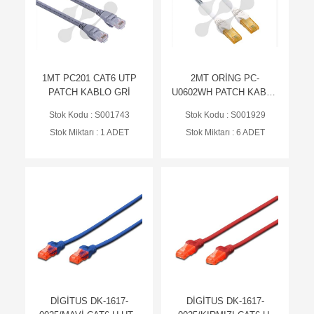
1MT PC201 CAT6 UTP
2MT ORİNG PC-
PATCH KABLO GRİ
U0602WH PATCH KABLO
CAT6 U/UTP BC 24AWG
Stok Kodu : S001743
Stok Kodu : S001929
7*0.20 LSZH BEYAZ
Stok Miktarı : 1 ADET
Stok Miktarı : 6 ADET
DİGİTUS DK-1617-
DİGİTUS DK-1617-