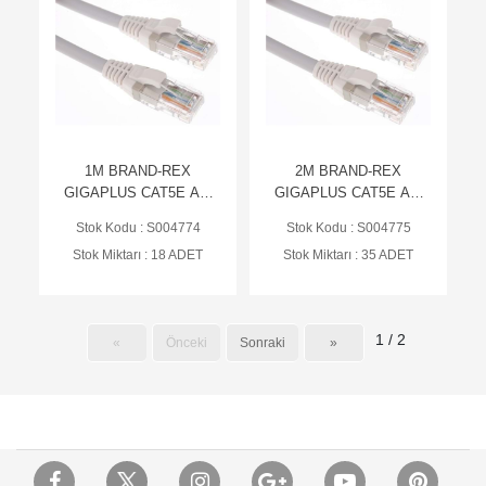
1M BRAND-REX
2M BRAND-REX
GIGAPLUS CAT5E AW
GIGAPLUS CAT5E AW
G24 U/UTP GRİ PATCH
G24 U/UTP GRİ PATCH
Stok Kodu : S004774
Stok Kodu : S004775
KABLO (BR-
KABLO (BR-
Stok Miktarı : 18 ADET
Stok Miktarı : 35 ADET
GPCPCU010-888HB)
GPCPCU020-888HB)
1 / 2
«
Önceki
Sonraki
»