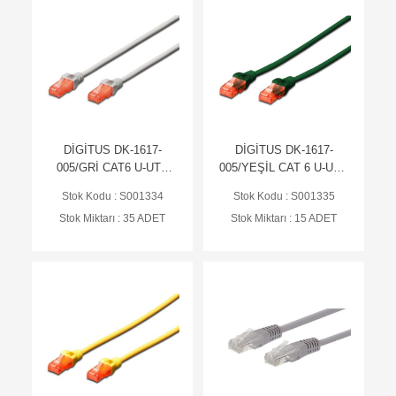
DİGİTUS DK-1617-
DİGİTUS DK-1617-
005/GRİ CAT6 U-UTP
005/YEŞİL CAT 6 U-UTP
PATCH KABLO, Cu,
patch cable, Cu, LSZH
Stok Kodu : S001334
Stok Kodu : S001335
LSZH AWG 26/7 Gri
AWG 26/7, 0.50MT
Stok Miktarı : 35 ADET
Stok Miktarı : 15 ADET
0.50MT