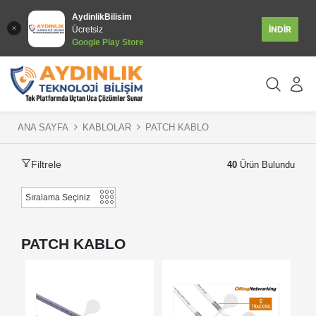
AydinlikBilisim
İNDİR
Ücretsiz
Google Play Store
ANA SAYFA
KABLOLAR
PATCH KABLO
Filtrele
40
Ürün Bulundu
PATCH KABLO