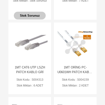
Stok Miktarı : Stok Sorunuz
Stok Miktarı : 7 ADET
Stok Sorunuz
1MT CAT6 UTP LSZH
1MT ORİNG PC-
PATCH KABLO GRİ
U0601WH PATCH KABLO
CAT6 U/UTP BC 24AWG
Stok Kodu : S004313
Stok Kodu : S004159
7*0.20 LSZH BEYAZ
Stok Miktarı : 6 ADET
Stok Miktarı : 2 ADET