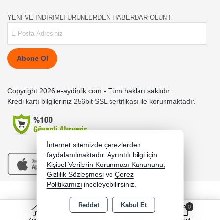
YENİ VE İNDİRİMLİ ÜRÜNLERDEN HABERDAR OLUN !
Abone Ol
Copyright 2026 e-aydinlik.com - Tüm hakları saklıdır.
Kredi kartı bilgileriniz 256bit SSL sertifikası ile korunmaktadır.
İnternet sitemizde çerezlerden
faydalanılmaktadır. Ayrıntılı bilgi için
Kişisel Verilerin Korunması Kanununu,
Gizlilik Sözleşmesi
ve
Çerez
Politikamızı
inceleyebilirsiniz.
Bu site AKINSOFT E-Ticaret ile hazırlanmıştır.
Reddet
Kabul Et
0
Keşfet
Kategoriler
Sepet