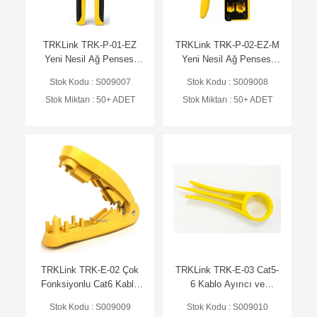
TRKLink TRK-P-01-EZ
TRKLink TRK-P-02-EZ-M
Yeni Nesil Ağ Pensesi
Yeni Nesil Ağ Pensesi
TRK-N
TRK-N
Stok Kodu : S009007
Stok Kodu : S009008
Stok Miktarı : 50+ ADET
Stok Miktarı : 50+ ADET
TRKLink TRK-E-02 Çok
TRKLink TRK-E-03 Cat5-
Fonksiyonlu Cat6 Kablo
6 Kablo Ayırıcı ve
Ayırıcı, Düzenleyici ve
Düzenleyici TRK-N
Stok Kodu : S009009
Stok Kodu : S009010
Kesici TRK-N