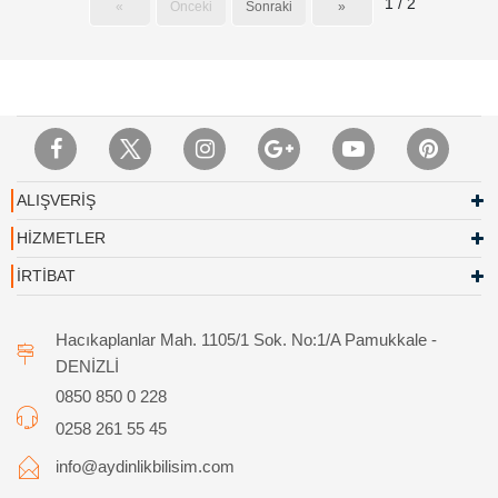
1 / 2
«
Önceki
Sonraki
»
ALIŞVERİŞ
HİZMETLER
İRTİBAT
Hacıkaplanlar Mah. 1105/1 Sok. No:1/A Pamukkale -
DENİZLİ
0850 850 0 228
0258 261 55 45
info@aydinlikbilisim.com