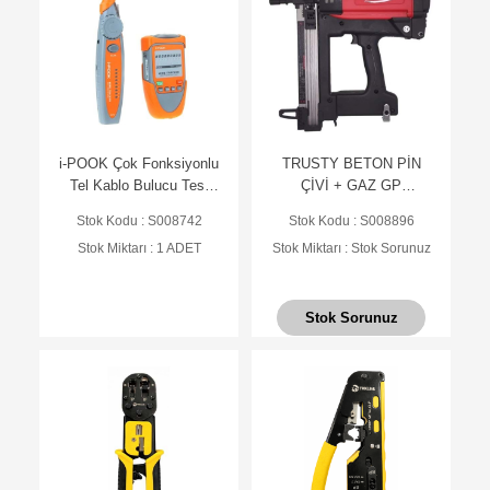
i-POOK Çok Fonksiyonlu
TRUSTY BETON PİN
Tel Kablo Bulucu Test
ÇİVİ + GAZ GP
Cihazı PK65H/SE-1803
2,9X27MM KADEMELİ
Stok Kodu : S008742
Stok Kodu : S008896
(GAZ) (1000+1GAZ)
Stok Miktarı : 1 ADET
Stok Miktarı : Stok Sorunuz
Stok Sorunuz