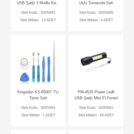
USB Şarjlı 3 Modlu Kafa
Uçlu Tornavida Seti
Feneri
Stok Kodu : S005893
Stok Kodu : S005895
Stok Miktarı : 13 ADET
Stok Miktarı : 4 ADET
Kingsdun KS-85007 7'Li
PM-4525 Power Ledli
Tamir Seti
USB Şarjlı Mini El Feneri
Stok Kodu : S005984
Stok Kodu : S005891
Stok Miktarı : 1 ADET
Stok Miktarı : 46 ADET