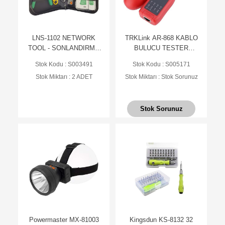
LNS-1102 NETWORK
TRKLink AR-868 KABLO
TOOL - SONLANDIRMA
BULUCU TESTER
SETİ
NETWORK BİLİ BİLİ (
Stok Kodu : S003491
Stok Kodu : S005171
RJ11 RJ45 )
Stok Miktarı : 2 ADET
Stok Miktarı : Stok Sorunuz
Stok Sorunuz
Powermaster MX-81003
Kingsdun KS-8132 32