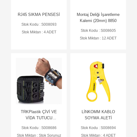
RJ45 SIKMA PENSESİ
Montaj Deliği İşaretleme
Kalemi (20mm) 8850
Stok Kodu : S008093
Stok Kodu : S008605
Stok Miktarı : 4 ADET
Stok Miktarı : 12 ADET
TRKPlastik ÇİVİ VE
LİNKOMM KABLO
VİDA TUTUCU
SOYMA ALETİ
MANYETİK BİLEKLİK -
Stok Kodu : S008686
Stok Kodu : S008694
TRK-555
Stok Miktarı : Stok Sorunuz
Stok Miktarı : 4 ADET