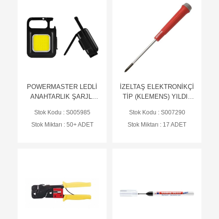
POWERMASTER LEDLİ
İZELTAŞ ELEKTRONİKÇİ
ANAHTARLIK ŞARJLI
TİP (KLEMENS) YILDIZ
FENER / 21489
TORNAVİDA 3X60 -
Stok Kodu : S005985
Stok Kodu : S007290
4520180360
Stok Miktarı : 50+ ADET
Stok Miktarı : 17 ADET