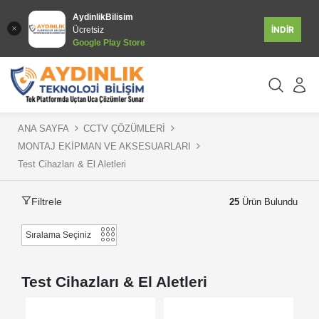
AydinlikBilisim
İNDİR
Ücretsiz
Google Play Store
ANA SAYFA
CCTV ÇÖZÜMLERİ
MONTAJ EKİPMAN VE AKSESUARLARI
Test Cihazları & El Aletleri
Filtrele
25
Ürün Bulundu
Test Cihazları & El Aletleri