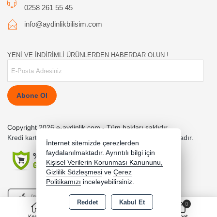
0258 261 55 45
info@aydinlikbilisim.com
YENİ VE İNDİRİMLİ ÜRÜNLERDEN HABERDAR OLUN !
Abone Ol
Copyright 2026 e-aydinlik.com - Tüm hakları saklıdır.
Kredi kartı bilgileriniz 256bit SSL sertifikası ile korunmaktadır.
İnternet sitemizde çerezlerden
faydalanılmaktadır. Ayrıntılı bilgi için
Kişisel Verilerin Korunması Kanununu,
Gizlilik Sözleşmesi
ve
Çerez
Politikamızı
inceleyebilirsiniz.
Reddet
Kabul Et
0
Keşfet
Kategoriler
Sepet