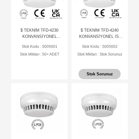
$ TEKNİM TFD-4230
$ TEKNİM TFD-4240
KONVANSİYONEL
KONVANSİYONEL ISI
OPTİK DUMAN
DEDEKTÖRÜ (SABİT
Stok Kodu : S005601
Stok Kodu : S005602
DEDEKTÖRÜ (TABAN
SICAKLIK) (TABAN
Stok Miktarı : 50+ ADET
Stok Miktarı : Stok Sorunuz
HARİÇ)
HARİÇ)
Stok Sorunuz