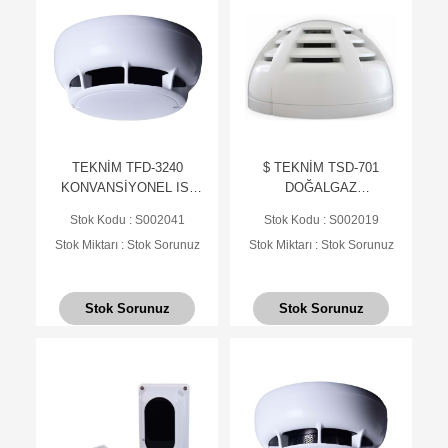
TEKNİM TFD-3240
$ TEKNİM TSD-701
KONVANSİYONEL ISI
DOĞALGAZ
DEDEKTÖRÜ(SABİT
DEDEKTÖRÜ, NO
Stok Kodu : S002041
Stok Kodu : S002019
SICAKLIK)(TABAN
ÇIKIŞLI (YANGIN ALARM
Stok Miktarı : Stok Sorunuz
Stok Miktarı : Stok Sorunuz
HARİÇ)
SİST. İÇİN) TSE
Stok Sorunuz
Stok Sorunuz