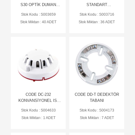
S30 OPTİK DUMAN
STANDART
DEDEKTÖRÜ
KONVANSİYONEL
Stok Kodu : S003659
Stok Kodu : S003716
TABAN , 24V
Stok Miktarı : 40 ADET
Stok Miktarı : 36 ADET
CODE DC-232
CODE DD-T DEDEKTÖR
KONVANSİYONEL ISI
TABANI
VE OPTİK DUMAN
Stok Kodu : S004633
Stok Kodu : S004173
DEDEKTÖRÜ
Stok Miktarı : 1 ADET
Stok Miktarı : 7 ADET