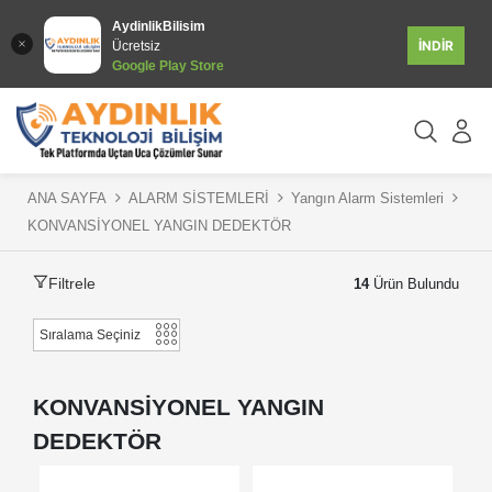
AydinlikBilisim
İNDİR
Ücretsiz
Google Play Store
ANA SAYFA
ALARM SİSTEMLERİ
Yangın Alarm Sistemleri
KONVANSİYONEL YANGIN DEDEKTÖR
Filtrele
14
Ürün Bulundu
KONVANSİYONEL YANGIN
DEDEKTÖR