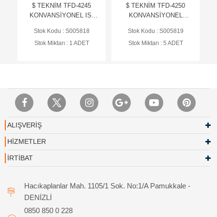
$ TEKNİM TFD-4245
$ TEKNİM TFD-4250
KONVANSİYONEL ISI
KONVANSİYONEL
ARTIŞ DEDEKTÖRÜ (
OPTİK DUMAN+SABİT
Stok Kodu : S005818
Stok Kodu : S005819
TABAN HARİÇ)
ISI
Stok Miktarı : 1 ADET
Stok Miktarı : 5 ADET
DEDEKTÖRÜ(MULTİSEN
SÖR) (TABAN HARİÇ)
ALIŞVERİŞ
HİZMETLER
İRTİBAT
Hacıkaplanlar Mah. 1105/1 Sok. No:1/A Pamukkale -
DENİZLİ
0850 850 0 228