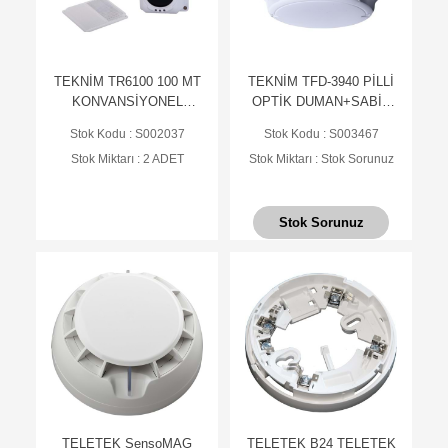
TEKNİM TR6100 100 MT
TEKNİM TFD-3940 PİLLİ
KONVANSİYONEL
OPTİK DUMAN+SABİT
REFLEKTÖRLÜ BEAM
ISI
Stok Kodu : S002037
Stok Kodu : S003467
DEDEKTÖR
DEDEKTÖRÜ(MULTİSEN
Stok Miktarı : 2 ADET
Stok Miktarı : Stok Sorunuz
SÖR)
Stok Sorunuz
TELETEK SensoMAG
TELETEK B24 TELETEK