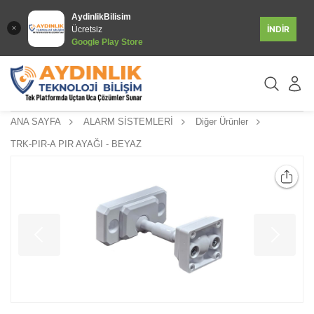
AydinlikBilisim
İNDİR
Ücretsiz
Google Play Store
ANA SAYFA
ALARM SİSTEMLERİ
Diğer Ürünler
TRK-PIR-A PIR AYAĞI - BEYAZ