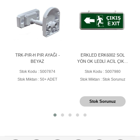
TRK-PIR-H PIR AYAĞI -
ERKLED ERK6002 SOL
BEYAZ
YÖN OK LEDLİ ACİL ÇIKIŞ
LEVHASI
Stok Kodu : S007874
Stok Kodu : S007980
Stok Miktarı : 50+ ADET
Stok Miktarı : Stok Sorunuz
Stok Sorunuz