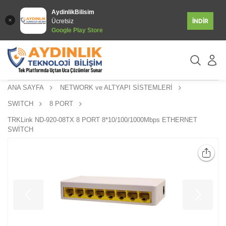
AydinlikBilisim
İNDİR
Ücretsiz
Google Play Store
ANA SAYFA
NETWORK ve ALTYAPI SİSTEMLERİ
SWITCH
8 PORT
TRKLink ND-920-08TX 8 PORT 8*10/100/1000Mbps ETHERNET
SWİTCH