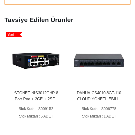
Tavsiye Edilen Ürünler
Yeni
Y
STONET NIS3012GHP 8
DAHUA CS4010-8GT-110
Port Poe + 2GE + 2SFP
CLOUD YÖNETİLEBİLİR
Yönetilemez Endüstriyel
POE SWİTCH
Stok Kodu : S009152
Stok Kodu : S006778
Poe Switch
Stok Miktarı : 5 ADET
Stok Miktarı : 1 ADET