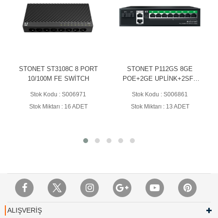
STONET ST3108C 8 PORT
STONET P112GS 8GE
Zol
10/100M FE SWİTCH
POE+2GE UPLİNK+2SFP
100
FULL GB ETHERNET POE
Stok Kodu : S006971
Stok Kodu : S006861
SWİTCH
Stok Miktarı : 16 ADET
Stok Miktarı : 13 ADET
ALIŞVERİŞ