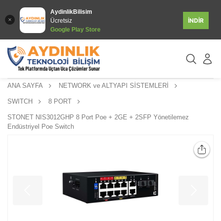
AydinlikBilisim
İNDİR
Ücretsiz
Google Play Store
ANA SAYFA
NETWORK ve ALTYAPI SİSTEMLERİ
SWITCH
8 PORT
STONET NIS3012GHP 8 Port Poe + 2GE + 2SFP Yönetilemez
Endüstriyel Poe Switch