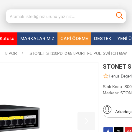
aKutusu
MARKALARIMIZ
CARİ ÖDEME
DESTEK
YENİ 
8 PORT
STONET ST110PDI-2-65 8PORT FE POE SWİTCH 65W
STONET S
Henüz Değerl
Stok Kodu:
S00
Markası:
STON
Arkadaş