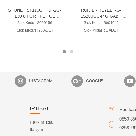
RUİJİE - REYEE RG-
TENDA S108 V3 8 PORT
ES209GC-P GİGABİT
10/100 SWİTCH
SMART POE + SWİTCH 0 9
Stok Kodu : S004049
Stok Kodu : S008013
X 10/100/1000 BASE
Stok Miktarı : 1 ADET
Stok Miktarı : 10 ADET
INSTAGRAM
GOOGLE+
İRTİBAT
Hacıkap
0850 85
Hakkımızda
0258 26
İletişim