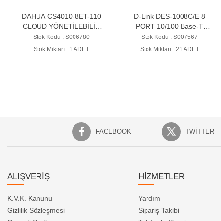
D-Link DES-1008C/E 8
STONET ST110GHPDI-2G-
PORT 10/100 Base-T
130 8 PORT FE POE
SWİTCH
SWİTCH
Stok Kodu : S007567
Stok Kodu : S009156
Stok Miktarı : 21 ADET
Stok Miktarı : 20 ADET
FACEBOOK
TWITTER
ALIŞVERİŞ
HİZMETLER
K.V.K. Kanunu
Yardım
Gizlilik Sözleşmesi
Sipariş Takibi