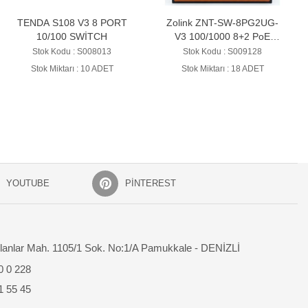
Zolink ZNT-SW-8PG2UG-
DAHUA DH-IS4207-4GT-
V3 100/1000 8+2 PoE
120 5 Port Gigabit PoE'li
Switch 2 Port Uplink 120w
Yönetilebilir Switch
Stok Kodu : S009128
Stok Kodu : S008621
Stok Miktarı : 18 ADET
Stok Miktarı : 1 ADET
YOUTUBE
PINTEREST
lanlar Mah. 1105/1 Sok. No:1/A Pamukkale - DENİZLİ
0 0 228
1 55 45