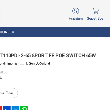
Sepet Boş
Hesabım
ÜRÜNLER
T110PDI-2-65 8PORT FE POE SWİTCH 65W
endirilmemiş
İlk Sen Değerlendir
9158
ET
ıma Öner