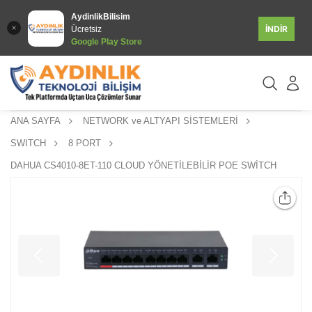
AydinlikBilisim
İNDİR
Ücretsiz
Google Play Store
ANA SAYFA
NETWORK ve ALTYAPI SİSTEMLERİ
SWITCH
8 PORT
DAHUA CS4010-8ET-110 CLOUD YÖNETİLEBİLİR POE SWİTCH