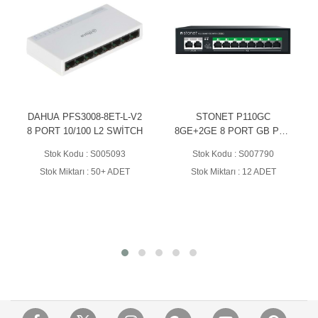
DAHUA PFS3008-8ET-L-V2
STONET P110GC
8 PORT 10/100 L2 SWİTCH
8GE+2GE 8 PORT GB POE
SWİTCH
Stok Kodu : S005093
Stok Kodu : S007790
Stok Miktarı : 50+ ADET
Stok Miktarı : 12 ADET