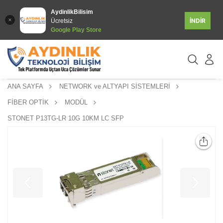
AydinlikBilisim
İNDİR
Ücretsiz
Google Play Store
ANA SAYFA
NETWORK ve ALTYAPI SİSTEMLERİ
FİBER OPTİK
MODÜL
STONET P13TG-LR 10G 10KM LC SFP