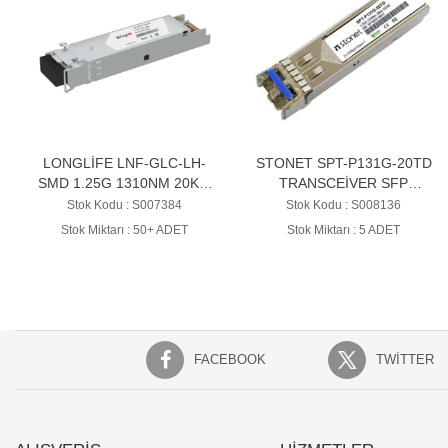
LONGLİFE LNF-GLC-LH-
STONET SPT-P131G-20TD
SMD 1.25G 1310NM 20KM
TRANSCEİVER SFP
SFP TRANSFER MODÜLÜ-
(ENDÜSTRİYEL)
Stok Kodu : S007384
Stok Kodu : S008136
SM
Stok Miktarı : 50+ ADET
Stok Miktarı : 5 ADET
FACEBOOK
TWITTER