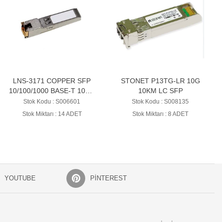
LNS-3171 COPPER SFP
STONET P13TG-LR 10G
10/100/1000 BASE-T 100M
10KM LC SFP
HP MODÜL
Stok Kodu : S006601
Stok Kodu : S008135
Stok Miktarı : 14 ADET
Stok Miktarı : 8 ADET
YOUTUBE
PINTEREST