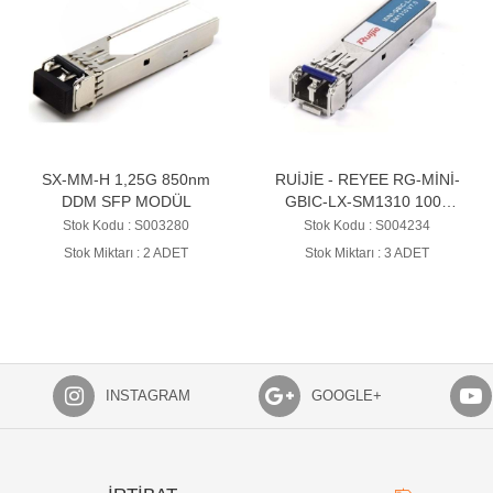
SX-MM-H 1,25G 850nm
RUİJİE - REYEE RG-MİNİ-
DDM SFP MODÜL
GBIC-LX-SM1310 1000
BASE
Stok Kodu : S003280
Stok Kodu : S004234
TRANSCEİVER(1310nm,
Stok Miktarı : 2 ADET
Stok Miktarı : 3 ADET
10km, LC)
INSTAGRAM
GOOGLE+