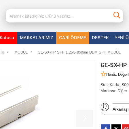
aKutusu
MARKALARIMIZ
CARİ ÖDEME
DESTEK
YENİ 
İK
MODÜL
GE-SX-HP SFP 1.25G 850nm DDM SFP MODÜL
GE-SX-HP 
Henüz Değerl
Stok Kodu:
S00
Markası:
Diğer
Arkadaş