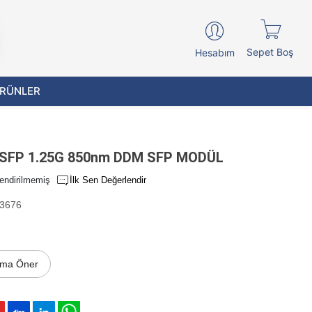
Sepet Boş
Hesabım
ÜRÜNLER
SFP 1.25G 850nm DDM SFP MODÜL
endirilmemiş
İlk Sen Değerlendir
3676
ıma Öner