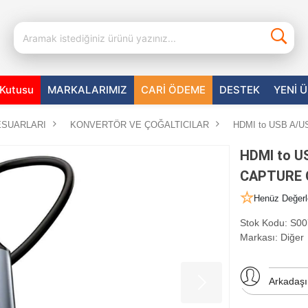
aKutusu
MARKALARIMIZ
CARİ ÖDEME
DESTEK
YENİ 
ESUARLARI
KONVERTÖR VE ÇOĞALTICILAR
HDMI to USB A/U
HDMI to U
CAPTURE Ç
Henüz Değerl
Stok Kodu:
S00
Markası:
Diğer
Arkadaş