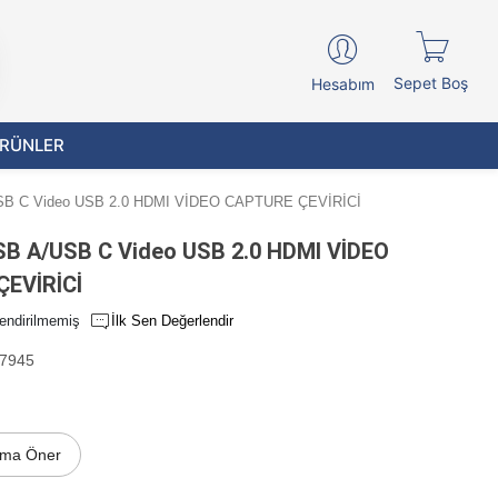
Sepet Boş
Hesabım
ÜRÜNLER
SB C Video USB 2.0 HDMI VİDEO CAPTURE ÇEVİRİCİ
SB A/USB C Video USB 2.0 HDMI VİDEO
EVİRİCİ
endirilmemiş
İlk Sen Değerlendir
7945
ıma Öner