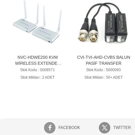
NVC-HDWE200 KVM
CVI-TVI-AHD-CVBS BALUN
WİRELESS EXTENDER
PASİF TRANSFER
HDMI+USB+IR (200MT)
Stok Kodu : S008571
Stok Kodu : S000093
Stok Miktarı : 2 ADET
Stok Miktarı : 50+ ADET
FACEBOOK
TWITTER