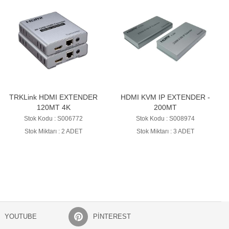
TRKLink HDMI EXTENDER
HDMI KVM IP EXTENDER -
120MT 4K
200MT
Stok Kodu : S006772
Stok Kodu : S008974
Stok Miktarı : 2 ADET
Stok Miktarı : 3 ADET
YOUTUBE
PINTEREST