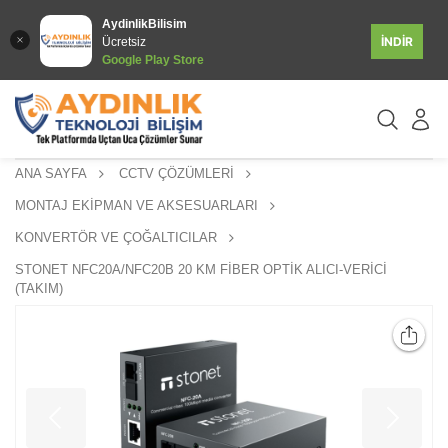
AydinlikBilisim
İNDİR
Ücretsiz
Google Play Store
ANA SAYFA
CCTV ÇÖZÜMLERİ
MONTAJ EKİPMAN VE AKSESUARLARI
KONVERTÖR VE ÇOĞALTICILAR
STONET NFC20A/NFC20B 20 KM FİBER OPTİK ALICI-VERİCİ
(TAKIM)