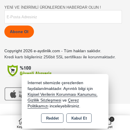
YENİ VE İNDİRİMLİ ÜRÜNLERDEN HABERDAR OLUN !
Abone Ol
Copyright 2026 e-aydinlik.com - Tüm hakları saklıdır.
Kredi kartı bilgileriniz 256bit SSL sertifikası ile korunmaktadır.
İnternet sitemizde çerezlerden
faydalanılmaktadır. Ayrıntılı bilgi için
Kişisel Verilerin Korunması Kanununu,
Gizlilik Sözleşmesi
ve
Çerez
Politikamızı
inceleyebilirsiniz.
Bu site AKINSOFT E-Ticaret ile hazırlanmıştır.
Reddet
Kabul Et
0
Keşfet
Kategoriler
Sepet