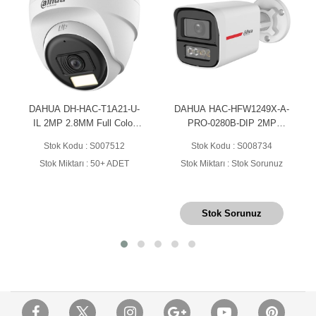
DAHUA DH-HAC-T1A21-U-
DAHUA HAC-HFW1249X-A-
IL 2MP 2.8MM Full Color
PRO-0280B-DIP 2MP
Dome Kamera
WİZCOLOR HDCVI BULLET
Stok Kodu : S007512
Stok Kodu : S008734
KAMERA
Stok Miktarı : 50+ ADET
Stok Miktarı : Stok Sorunuz
Stok Sorunuz