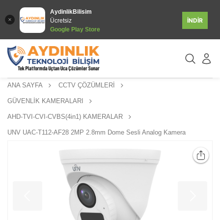
AydinlikBilisim
İNDİR
Ücretsiz
Google Play Store
ANA SAYFA
CCTV ÇÖZÜMLERİ
GÜVENLİK KAMERALARI
AHD-TVI-CVI-CVBS(4in1) KAMERALAR
UNV UAC-T112-AF28 2MP 2.8mm Dome Sesli Analog Kamera