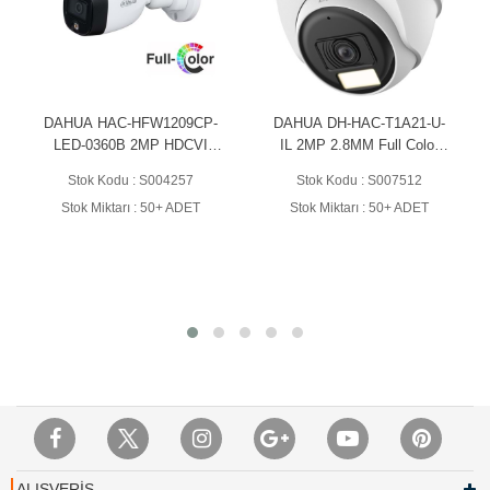
DAHUA HAC-HFW1209CP-
DAHUA DH-HAC-T1A21-U-
LED-0360B 2MP HDCVI
IL 2MP 2.8MM Full Color
FULL COLOR BULLET
Dome Kamera
Stok Kodu : S004257
Stok Kodu : S007512
KAMERA
Stok Miktarı : 50+ ADET
Stok Miktarı : 50+ ADET
ALIŞVERİŞ