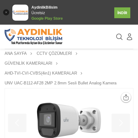
AydinlikBilisim
İNDİR
Ücretsiz
Google Play Store
ANA SAYFA
CCTV ÇÖZÜMLERİ
GÜVENLİK KAMERALARI
AHD-TVI-CVI-CVBS(4in1) KAMERALAR
UNV UAC-B112-AF28 2MP 2.8mm Sesli Bullet Analog Kamera