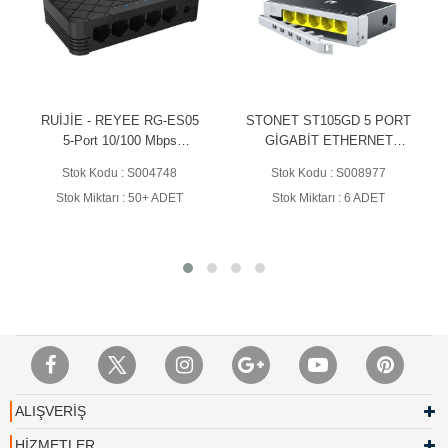
RUİJİE - REYEE RG-ES05
STONET ST105GD 5 PORT
5-Port 10/100 Mbps
GİGABİT ETHERNET
SWİTCH
SWİTCH - EMNİYET
Stok Kodu : S004748
Stok Kodu : S008977
KİLİTLİ METAL KASA
Stok Miktarı : 50+ ADET
Stok Miktarı : 6 ADET
ALIŞVERİŞ
HİZMETLER