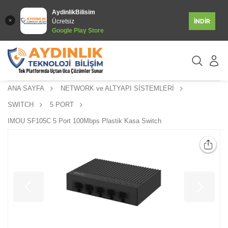
AydinlikBilisim
İNDİR
Ücretsiz
Google Play Store
ANA SAYFA
NETWORK ve ALTYAPI SİSTEMLERİ
SWITCH
5 PORT
IMOU SF105C 5 Port 100Mbps Plastik Kasa Switch