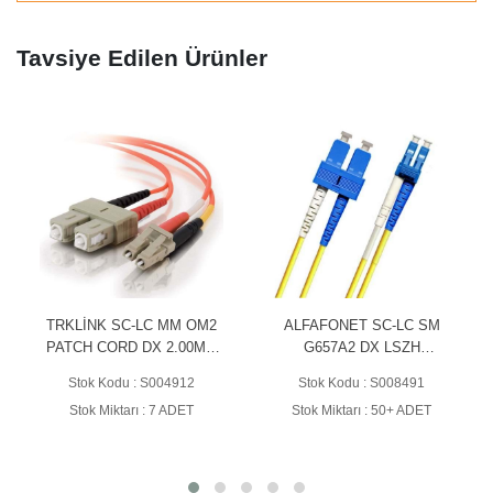
Tavsiye Edilen Ürünler
TRKLİNK SC-LC MM OM2
ALFAFONET SC-LC SM
PATCH CORD DX 2.00MM
G657A2 DX LSZH
LSZH 1MT
PATCHCORD 2 METRE
Stok Kodu : S004912
Stok Kodu : S008491
SARI (PCH-
Stok Miktarı : 7 ADET
Stok Miktarı : 50+ ADET
SCLCA2DLZ20YE-02)