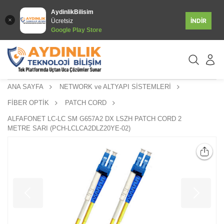
AydinlikBilisim
İNDİR
Ücretsiz
Google Play Store
ANA SAYFA
NETWORK ve ALTYAPI SİSTEMLERİ
FİBER OPTİK
PATCH CORD
ALFAFONET LC-LC SM G657A2 DX LSZH PATCH CORD 2
METRE SARI (PCH-LCLCA2DLZ20YE-02)