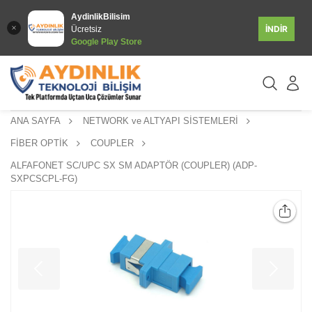
AydinlikBilisim
İNDİR
Ücretsiz
Google Play Store
ANA SAYFA
NETWORK ve ALTYAPI SİSTEMLERİ
FİBER OPTİK
COUPLER
ALFAFONET SC/UPC SX SM ADAPTÖR (COUPLER) (ADP-
SXPCSCPL-FG)