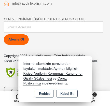
info@aydinlikbilisim.com
YENİ VE İNDİRİMLİ ÜRÜNLERDEN HABERDAR OLUN !
Abone Ol
Copyright 2026 e-aydinlik.com - Tüm hakları saklıdır.
Kredi kartı bilgileriniz 256bit SSL sertifikası ile korunmaktadır.
İnternet sitemizde çerezlerden
faydalanılmaktadır. Ayrıntılı bilgi için
Kişisel Verilerin Korunması Kanununu,
Gizlilik Sözleşmesi
ve
Çerez
Politikamızı
inceleyebilirsiniz.
Reddet
Kabul Et
0
Keşfet
Kategoriler
Sepet
Bu site AKINSOFT E-Ticaret ile hazırlanmıştır.