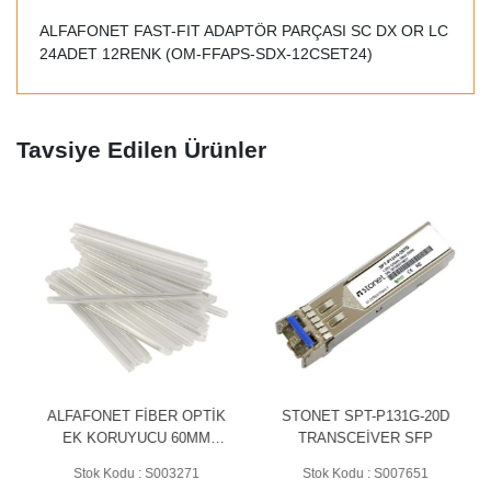
ALFAFONET FAST-FIT ADAPTÖR PARÇASI SC DX OR LC
24ADET 12RENK (OM-FFAPS-SDX-12CSET24)
Tavsiye Edilen Ürünler
ALFAFONET FİBER OPTİK
STONET SPT-P131G-20D
EK KORUYUCU 60MM
TRANSCEİVER SFP
BEYAZ Protection Sleeve
Stok Kodu : S003271
Stok Kodu : S007651
(100 ADET)