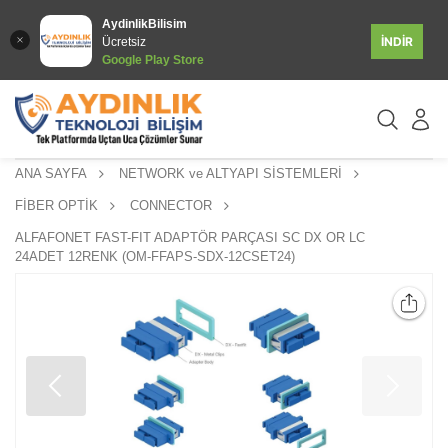
AydinlikBilisim
İNDİR
Ücretsiz
Google Play Store
ANA SAYFA
NETWORK ve ALTYAPI SİSTEMLERİ
FİBER OPTİK
CONNECTOR
ALFAFONET FAST-FIT ADAPTÖR PARÇASI SC DX OR LC
24ADET 12RENK (OM-FFAPS-SDX-12CSET24)