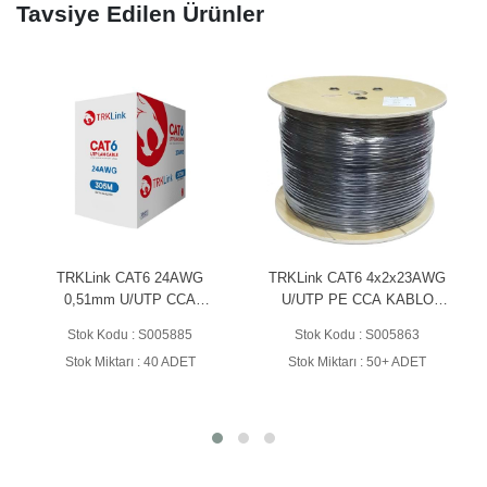
Tavsiye Edilen Ürünler
TRKLink CAT6 24AWG
TRKLink CAT6 4x2x23AWG
0,51mm U/UTP CCA
U/UTP PE CCA KABLO
KABLO 305MT KUTU PVC
305MT EKO MAKARA -
Stok Kodu : S005885
Stok Kodu : S005863
SİYAH (OUTDOOR)
Stok Miktarı : 40 ADET
Stok Miktarı : 50+ ADET