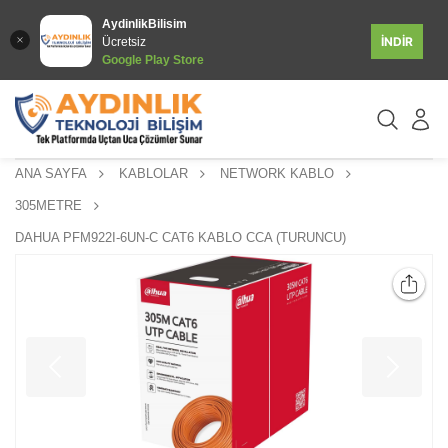
AydinlikBilisim
İNDİR
Ücretsiz
Google Play Store
ANA SAYFA
KABLOLAR
NETWORK KABLO
305METRE
DAHUA PFM922I-6UN-C CAT6 KABLO CCA (TURUNCU)