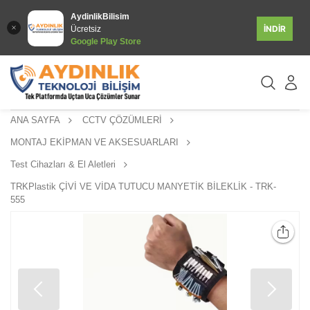
AydinlikBilisim
İNDİR
Ücretsiz
Google Play Store
ANA SAYFA
CCTV ÇÖZÜMLERİ
MONTAJ EKİPMAN VE AKSESUARLARI
Test Cihazları & El Aletleri
TRKPlastik ÇİVİ VE VİDA TUTUCU MANYETİK BİLEKLİK - TRK-
555