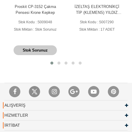
Proskit CP-3152 Çakma
İZELTAŞ ELEKTRONİKÇİ
Pensesi Krone Kepkep
TİP (KLEMENS) YILDIZ
TORNAVİDA 3X60 -
Stok Kodu : S009048
Stok Kodu : S007290
4520180360
Stok Miktarı : Stok Sorunuz
Stok Miktarı : 17 ADET
Stok Sorunuz
ALIŞVERİŞ
HİZMETLER
İRTİBAT