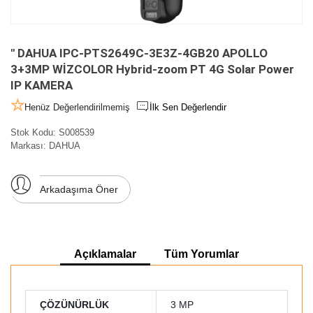
" DAHUA IPC-PTS2649C-3E3Z-4GB20 APOLLO
3+3MP WİZCOLOR Hybrid-zoom PT 4G Solar Power
IP KAMERA
Henüz Değerlendirilmemiş
İlk Sen Değerlendir
Stok Kodu:
S008539
Markası:
DAHUA
Arkadaşıma Öner
Açıklamalar
Tüm Yorumlar
ÇÖZÜNÜRLÜK
3 MP