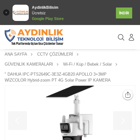
AydinlikBilisim
İNDİR
Ücretsiz
Google Play Store
ANA SAYFA
CCTV ÇÖZÜMLERİ
GÜVENLİK KAMERALARI
Wi-Fi / Küp / Bebek / Solar
" DAHUA IPC-PTS2649C-3E3Z-4GB20 APOLLO 3+3MP
WİZCOLOR Hybrid-zoom PT 4G Solar Power IP KAMERA