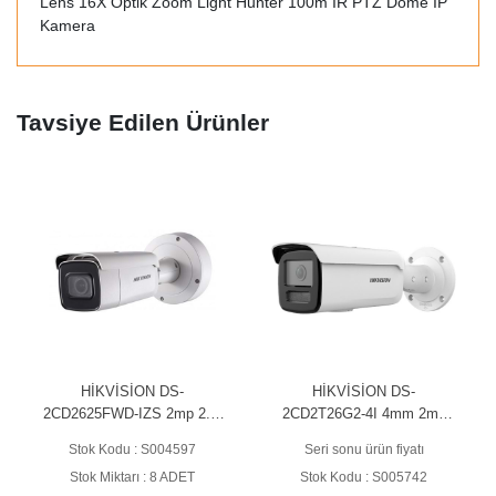
Lens 16X Optik Zoom Light Hunter 100m IR PTZ Dome IP
Kamera
Tavsiye Edilen Ürünler
HİKVİSİON DS-
HİKVİSİON DS-
2CD2625FWD-IZS 2mp 2.8-
2CD2T26G2-4I 4mm 2mp
12mm 50mt IR Bullet IP
AcuSense Bullet IP Kamera
Stok Kodu : S004597
Seri sonu ürün fiyatı
Kamera
Stok Miktarı : 8 ADET
Stok Kodu : S005742