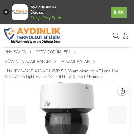
AydinlikBilisim
İNDİR
Ücretsiz
Google Play Store
ANA SAYFA
CCTV ÇÖZÜMLERİ
GÜVENLİK KAMERALARI
IP KAMERALAR
UNV IPC6432LR-X16-VG1 2MP 5.5-88mm Motorize VF Lens 16X
Optik Zoom Light Hunter 100m IR PTZ Dome IP Kamera