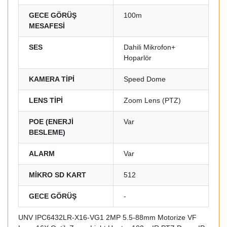
GECE GÖRÜŞ
100m
MESAFESİ
SES
Dahili Mikrofon+
Hoparlör
KAMERA TİPİ
Speed Dome
LENS TİPİ
Zoom Lens (PTZ)
POE (ENERJİ
Var
BESLEME)
ALARM
Var
MİKRO SD KART
512
GECE GÖRÜŞ
-
UNV IPC6432LR-X16-VG1 2MP 5.5-88mm Motorize VF