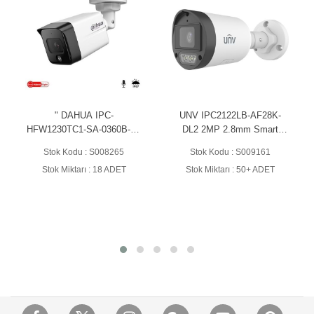
A IPC-
UNV IPC2122LB-AF28K-
DAHUA DH-SD2C4
SA-0360B-S6
DL2 2MP 2.8mm Smart
PV-PRO 4MP Wi
TARLİGHT IP
Dual-Light Bullet Sesli IP
WizSense IP PT
 : S008265
Stok Kodu : S009161
Stok Kodu : S0
KAMERA
Kamera
ı : 18 ADET
Stok Miktarı : 50+ ADET
Stok Miktarı : Stok
Stok Sorun