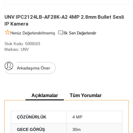
UNV IPC2124LB-AF28K-A2 4MP 2.8mm Bullet Sesli
IP Kamera
Henüz Değerlendirilmemiş
İlk Sen Değerlendir
Stok Kodu:
S009163
Markası:
UNV
Arkadaşıma Öner
Açıklamalar
Tüm Yorumlar
ÇÖZÜNÜRLÜK
4 MP
GECE GÖRÜŞ
30m