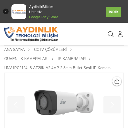
AydinlikBilisim
İNDİR
Ücretsiz
Google Play Store
ANA SAYFA
CCTV ÇÖZÜMLERİ
GÜVENLİK KAMERALARI
IP KAMERALAR
UNV IPC2124LB-AF28K-A2 4MP 2.8mm Bullet Sesli IP Kamera