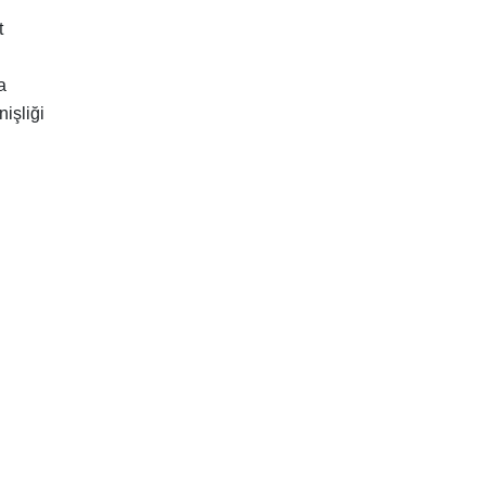
t
ma
nişliği