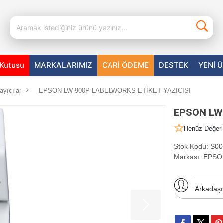
aKutusu
MARKALARIMIZ
CARİ ÖDEME
DESTEK
YENİ 
ayıcılar
EPSON LW-900P LABELWORKS ETİKET YAZICISI
EPSON LW-
Henüz Değerl
Stok Kodu:
S00
Markası:
EPSO
Arkadaş