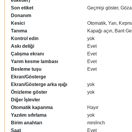
etiketler)
Son etiket
Geçmişi göster, Göza
Donanım
Kesici
Otomatik, Yarı, Kırp
Tanıma
Kapağı açın, Bant Ge
Kontrol edin
yok
Askı deliği
Evet
Çalışma ekranı
Evet
Yarım kesme lambası
Evet
Besleme tuşu
Evet
Ekran/Gösterge
Ekran/Gösterge arka ışığı
yok
Önizleme göster
yok
Diğer İşlevler
Otomatik kapanma
Hayır
Yazılım sıfırlama
yok
Birim anahtarı
mm/inch
Saat
Evet