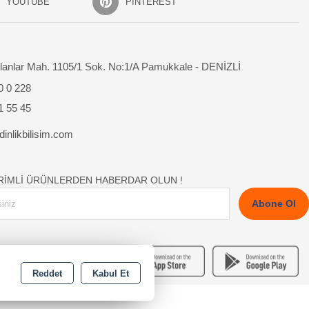
YOUTUBE
PINTEREST
lanlar Mah. 1105/1 Sok. No:1/A Pamukkale - DENİZLİ
0 0 228
1 55 45
inlikbilisim.com
İRİMLİ ÜRÜNLERDEN HABERDAR OLUN !
Abone Ol
Reddet
Kabul Et