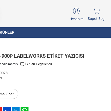
Sepet Boş
Hesabım
ÜRÜNLER
900P LABELWORKS ETİKET YAZICISI
endirilmemiş
İlk Sen Değerlendir
9078
N
ıma Öner