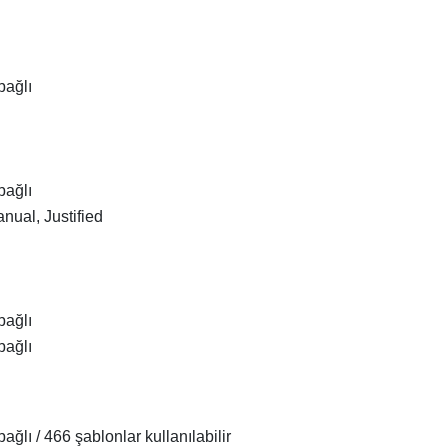
bağlı
bağlı
anual, Justified
bağlı
bağlı
ağlı / 466 şablonlar kullanılabilir