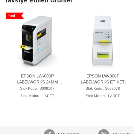
Tavsiye Edilen Ürünler
Yeni
EPSON LW-600P
EPSON LW-900P
LABELWORKS 24MM
LABELWORKS ETİKET
Bluetooth Termal Masaüstü
YAZICISI
Stok Kodu : S009107
Stok Kodu : S009078
ETİKET YAZICISI
Stok Miktarı : 1 ADET
Stok Miktarı : 1 ADET