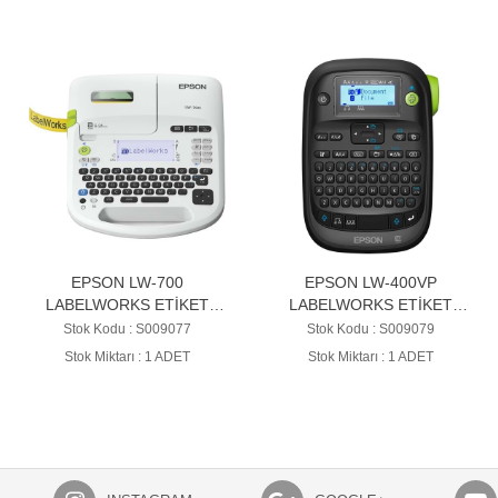
EPSON LW-700
EPSON LW-400VP
LABELWORKS ETİKET
LABELWORKS ETİKET
YAZICISI
YAZICISI
Stok Kodu : S009077
Stok Kodu : S009079
Stok Miktarı : 1 ADET
Stok Miktarı : 1 ADET