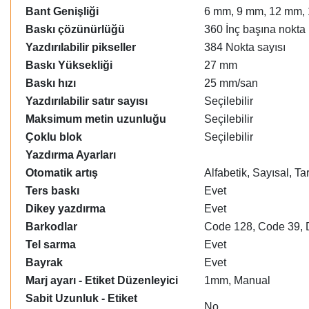
Bant Genişliği
6 mm, 9 mm, 12 mm,
Baskı çözünürlüğü
360 İnç başına nokta
Yazdırılabilir pikseller
384 Nokta sayısı
Baskı Yüksekliği
27 mm
Baskı hızı
25 mm/san
Yazdırılabilir satır sayısı
Seçilebilir
Maksimum metin uzunluğu
Seçilebilir
Çoklu blok
Seçilebilir
Yazdırma Ayarları
Otomatik artış
Alfabetik, Sayısal, T
Ters baskı
Evet
Dikey yazdırma
Evet
Barkodlar
Code 128, Code 39, 
Tel sarma
Evet
Bayrak
Evet
Marj ayarı - Etiket Düzenleyici
1mm, Manual
Sabit Uzunluk - Etiket
No