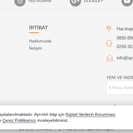
INSTAGRAM
GOOGLE+
İRTİBAT
Hacıkap
0850 85
Hakkımızda
0258 26
İletişim
info@ayd
YENİ VE İND
dalanılmaktadır. Ayrıntılı bilgi için
Kişisel Verilerin Korunması
e
Çerez Politikamızı
inceleyebilirsiniz.
Bu site AKINSOFT E-Ticaret ile hazırlanmıştır.