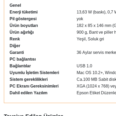
Genel
Enerji tüketimi
13,63 W (baskı), 0,7 
Pil göstergesi
yok
Ürün boyutları
182‎ x 85 x 146 mm (G
Ürün ağırlığı
900 g, Bant ve piller 
Renk
Yeşil, Soluk gri
Diğer
Garanti
36 Aylar servis merk
PC bağlantısı
Bağlantılar
USB 1.0
Uyumlu İşletim Sistemleri
Mac OS 10.2+, Windo
Sistem gereklilikleri
Ca.100 MB Sabit disk
PC Ekranı Gereksinimleri
XGA (1024 x 768) ve
Dahil edilen Yazılım
Epson Etiket Düzenle