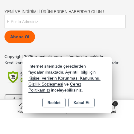
YENİ VE İNDİRİMLİ ÜRÜNLERDEN HABERDAR OLUN !
Abone Ol
Copyright 2026 e-aydinlik.com - Tüm hakları saklıdır.
Kredi kartı bilgileriniz 256bit SSL sertifikası ile korunmaktadır.
İnternet sitemizde çerezlerden
faydalanılmaktadır. Ayrıntılı bilgi için
Kişisel Verilerin Korunması Kanununu,
Gizlilik Sözleşmesi
ve
Çerez
Politikamızı
inceleyebilirsiniz.
Reddet
Kabul Et
0
Keşfet
Kategoriler
Sepet
Bu site AKINSOFT E-Ticaret ile hazırlanmıştır.