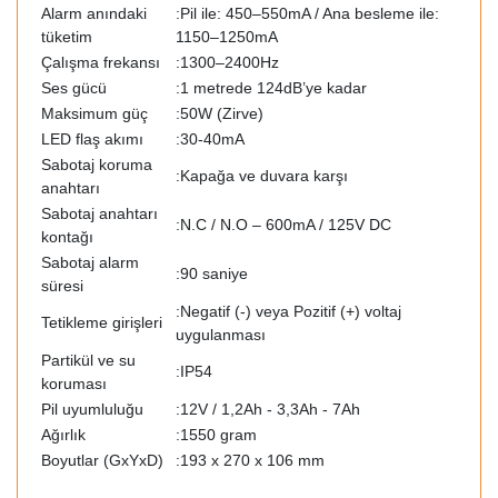
Alarm anındaki
:Pil ile: 450–550mA / Ana besleme ile:
tüketim
1150–1250mA
Çalışma frekansı
:1300–2400Hz
Ses gücü
:1 metrede 124dB’ye kadar
Maksimum güç
:50W (Zirve)
LED flaş akımı
:30-40mA
Sabotaj koruma
:Kapağa ve duvara karşı
anahtarı
Sabotaj anahtarı
:N.C / N.O – 600mA / 125V DC
kontağı
Sabotaj alarm
:90 saniye
süresi
:Negatif (-) veya Pozitif (+) voltaj
Tetikleme girişleri
uygulanması
Partikül ve su
:IP54
koruması
Pil uyumluluğu
:12V / 1,2Ah - 3,3Ah - 7Ah
Ağırlık
:1550 gram
Boyutlar (GxYxD)
:193 x 270 x 106 mm