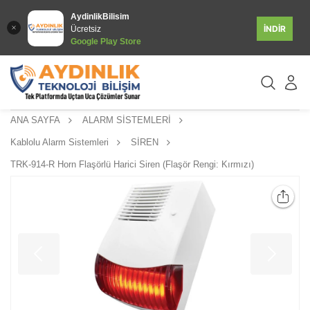
AydinlikBilisim
İNDİR
Ücretsiz
Google Play Store
ANA SAYFA
ALARM SİSTEMLERİ
Kablolu Alarm Sistemleri
SİREN
TRK-914-R Horn Flaşörlü Harici Siren (Flaşör Rengi: Kırmızı)