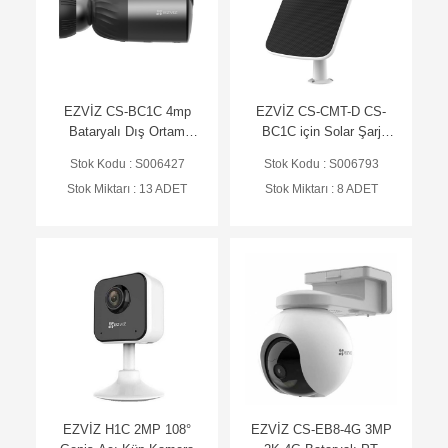
EZVİZ CS-BC1C 4mp
EZVİZ CS-CMT-D CS-
Bataryalı Dış Ortam
BC1C için Solar Şarj
Bullet Kamera
Paneli
Stok Kodu : S006427
Stok Kodu : S006793
Stok Miktarı : 13 ADET
Stok Miktarı : 8 ADET
EZVİZ H1C 2MP 108°
EZVİZ CS-EB8-4G 3MP