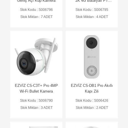
Geniş Açı Küp Kamera
2K 4G Bataryalı PT
Kamera
Stok Kodu : S006796
Stok Kodu : S006795
Stok Miktarı : 7 ADET
Stok Miktarı : 4 ADET
EZVİZ CS-C3T+ Pro 4MP
EZVİZ CS-DB1 Pro Akıllı
Wi-Fi Bullet Kamera
Kapı Zili
Stok Kodu : S006790
Stok Kodu : S006426
Stok Miktarı : 3 ADET
Stok Miktarı : 2 ADET