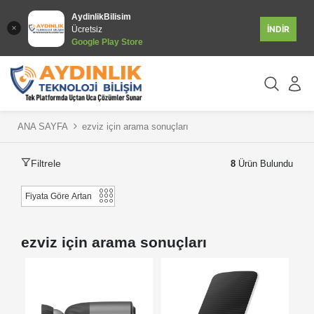
AydinlikBilisim
İNDİR
Ücretsiz
Google Play Store
ANA SAYFA
ezviz için arama sonuçları
Filtrele
8
Ürün Bulundu
ezviz için arama sonuçları