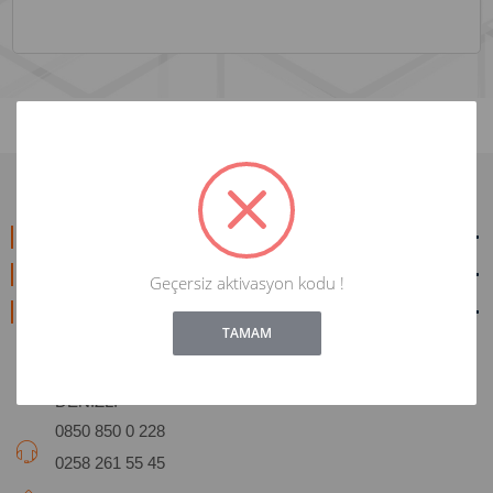
ALIŞVERİŞ
HİZMETLER
Geçersiz aktivasyon kodu !
!
Not valid!
İRTİBAT
TAMAM
Hacıkaplanlar Mah. 1105/1 Sok. No:1/A Pamukkale -
DENİZLİ
0850 850 0 228
0258 261 55 45