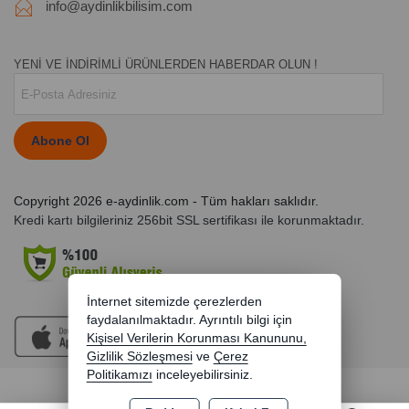
info@aydinlikbilisim.com
YENİ VE İNDİRİMLİ ÜRÜNLERDEN HABERDAR OLUN !
Abone Ol
Copyright 2026 e-aydinlik.com - Tüm hakları saklıdır.
Kredi kartı bilgileriniz 256bit SSL sertifikası ile korunmaktadır.
İnternet sitemizde çerezlerden
faydalanılmaktadır. Ayrıntılı bilgi için
Kişisel Verilerin Korunması Kanununu,
Gizlilik Sözleşmesi
ve
Çerez
Politikamızı
inceleyebilirsiniz.
Bu site AKINSOFT E-Ticaret ile hazırlanmıştır.